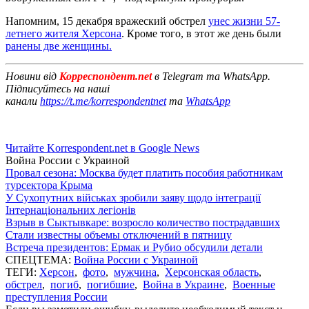
Напомним, 15 декабря вражеский обстрел
унес жизни 57-
летнего жителя Херсона
. Кроме того, в этот же день были
ранены две женщины.
Новини від
Корреспондент.net
в Telegram та WhatsApp.
Підписуйтесь на наші
канали
https://t.me/korrespondentnet
та
WhatsApp
Читайте Korrespondent.net в Google News
Война России с Украиной
Провал сезона: Москва будет платить пособия работникам
турсектора Крыма
У Сухопутних військах зробили заяву щодо інтеграції
Інтернаціональних легіонів
Взрыв в Сыктывкаре: возросло количество пострадавших
Стали известны объемы отключений в пятницу
Встреча президентов: Ермак и Рубио обсудили детали
СПЕЦТЕМА:
Война России с Украиной
ТЕГИ:
Херсон
,
фото
,
мужчина
,
Херсонская область
,
обстрел
,
погиб
,
погибшие
,
Война в Украине
,
Военные
преступления России