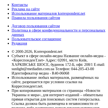
Контакты
Реклама на сайте
Использование материалов korrespondent.net
Правила пользования сайтом
Договор пользования сайтом
Политика в сфере конфиденциальности и персональных
данных
Пользовательское соглашение
Редакция
© 2000-2026, Korrespondent.net
Субъект в сфере онлайн-медиа Название онлайн-медиа -
«КореспонденТ.net» Адрес: 02091, місто Київ,
ХАРКІВСЬКЕ ШОСЕ, будинок 172-Б, офіс 208/1 E-mail:
sunlight@mediadim.com.ua
Телефон: 044-205-43-00
Идентификатор медиа - R40-06068
Использование любых материалов, размещённых на
сайте, разрешается при условии ссылки на
Корреспондент.net.
При копировании материалов со страницы «Новости
Украины и мира», для интернет-изданий – обязательна
прямая открытая для поисковых систем гиперссылка.
Ссылка должна быть размещена в независимости от
полного либо частичного использования материалов.