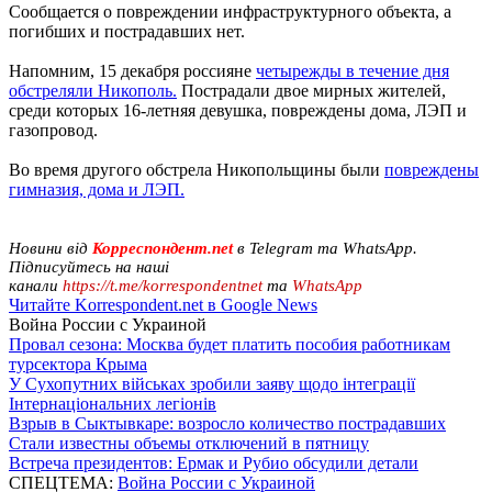
Сообщается о повреждении инфраструктурного объекта, а
погибших и пострадавших нет.
Напомним, 15 декабря россияне
четырежды в течение дня
обстреляли Никополь.
Пострадали двое мирных жителей,
среди которых 16-летняя девушка, повреждены дома, ЛЭП и
газопровод.
Во время другого обстрела Никопольщины были
повреждены
гимназия, дома и ЛЭП.
Новини від
Корреспондент.net
в Telegram та WhatsApp.
Підписуйтесь на наші
канали
https://t.me/korrespondentnet
та
WhatsApp
Читайте Korrespondent.net в Google News
Война России с Украиной
Провал сезона: Москва будет платить пособия работникам
турсектора Крыма
У Сухопутних військах зробили заяву щодо інтеграції
Інтернаціональних легіонів
Взрыв в Сыктывкаре: возросло количество пострадавших
Стали известны объемы отключений в пятницу
Встреча президентов: Ермак и Рубио обсудили детали
СПЕЦТЕМА:
Война России с Украиной