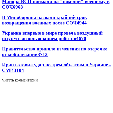
Майора ВСП поймали на "помощи" военному в
СОЧ
6968
В Минобороны назвали крайний срок
возвращения военных после СОЧ
4944
Украина впервые в мире провела воздушный
штурм с использованием роботов
4670
Правительство приняло изменения по отсрочке
от мобилизации
3713
Иран готовил удар по трем объектам в Украине -
СМИ
3104
Читать комментарии