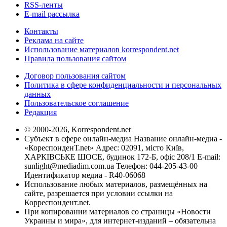
RSS-ленты
E-mail рассылка
Контакты
Реклама на сайте
Использование материалов korrespondent.net
Правила пользования сайтом
Договор пользования сайтом
Политика в сфере конфиденциальности и персональных
данных
Пользовательское соглашение
Редакция
© 2000-2026, Korrespondent.net
Субъект в сфере онлайн-медиа Название онлайн-медиа -
«КореспонденТ.net» Адрес: 02091, місто Київ,
ХАРКІВСЬКЕ ШОСЕ, будинок 172-Б, офіс 208/1 E-mail:
sunlight@mediadim.com.ua
Телефон: 044-205-43-00
Идентификатор медиа - R40-06068
Использование любых материалов, размещённых на
сайте, разрешается при условии ссылки на
Корреспондент.net.
При копировании материалов со страницы «Новости
Украины и мира», для интернет-изданий – обязательна