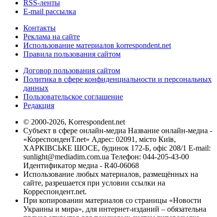
RSS-ленты
E-mail рассылка
Контакты
Реклама на сайте
Использование материалов korrespondent.net
Правила пользования сайтом
Договор пользования сайтом
Политика в сфере конфиденциальности и персональных
данных
Пользовательское соглашение
Редакция
© 2000-2026, Korrespondent.net
Субъект в сфере онлайн-медиа Название онлайн-медиа -
«КореспонденТ.net» Адрес: 02091, місто Київ,
ХАРКІВСЬКЕ ШОСЕ, будинок 172-Б, офіс 208/1 E-mail:
sunlight@mediadim.com.ua
Телефон: 044-205-43-00
Идентификатор медиа - R40-06068
Использование любых материалов, размещённых на
сайте, разрешается при условии ссылки на
Корреспондент.net.
При копировании материалов со страницы «Новости
Украины и мира», для интернет-изданий – обязательна