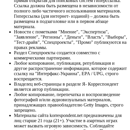
прямая открытая для поисковых систем гиперссылка.
Ссылка должна быть размещена в независимости от
полного либо частичного использования материалов.
Гиперссылка (для интернет- изданий) – должна быть
размещена в подзаголовке или в первом абзаце
материала.
Новости с пометками "Мнение", "Экспертиза",
"Заявление", "Регионы", "Деньги", "Власть", "Выборы",
"Тест-драйв", "Спецпроекты", "Промо" публикуются на
правах рекламы.
Раздел Спецпроекты создается совместно с
коммерческими партнерами.
Любое копирование, публикация, републикация и
другое распространение информации, которое содержит
ссылку на "Интерфакс-Украина", EPA / UPG, строго
воспрещается.
Владелец веб-страницы в разделе Я- Корреспондент
является автор публикации.
Любое копирование, перепечатка и воспроизведение
фотографий и/или аудиовизуальных материалов,
принадлежащих правообладателю Getty Images, строго
запрещено.
Материалы сайта korrespondent.net предназначены для
лиц старше 21 года (21+). Участие в азартных играх
может вызвать игровую зависимость. Соблюдайте