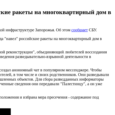
ские ракеты на многоквартирный дом в
кой инфраструктуре Запорожья. Об этом
сообщает
СБУ.
ода "навел" российские ракеты на многоквартирный дом в
нной реконструкции", объединяющий любителей воссоздания
оведения разведывательно-взрывной деятельности в
создал анонимный чат в популярном мессенджере. Чтобы
телей, в том числе и своих родственников. Они разведывали
ышленных объектов. Для сбора разведданных информаторы
ченные сведения они передавали "Палестинцу", а он уже
положения и избрана мера пресечения - содержание под