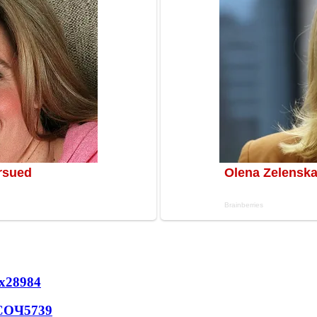
х
28984
 СОЧ
5739