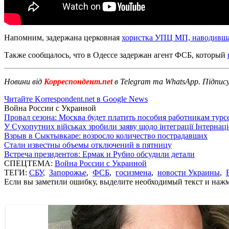
Напомним, задержана церковная
хористка УПЦ МП, наводивша
Также сообщалось, что в Одессе задержан агент ФСБ, который
Новини від
Корреспондент.net
в Telegram та WhatsApp. Підпис
Читайте Korrespondent.net в Google News
Война России с Украиной
Провал сезона: Москва будет платить пособия работникам тур
У Сухопутних військах зробили заяву щодо інтеграції Інтернац
Взрыв в Сыктывкаре: возросло количество пострадавших
Стали известны объемы отключений в пятницу
Встреча президентов: Ермак и Рубио обсудили детали
СПЕЦТЕМА:
Война России с Украиной
ТЕГИ:
СБУ
,
Запорожье
,
ФСБ
,
госизмена
,
новости Украины
,
Если вы заметили ошибку, выделите необходимый текст и нажми