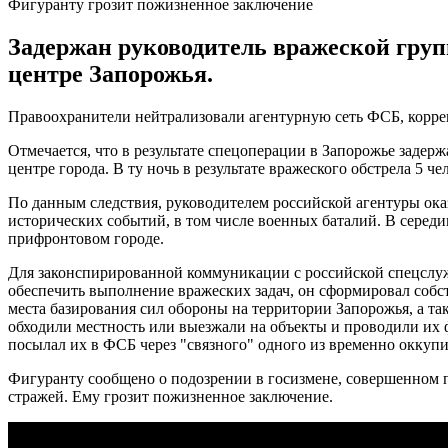
Фигуранту грозит пожизненное заключение
Задержан руководитель вражеской груп
центре Запорожья.
Правоохранители нейтрализовали агентурную сеть ФСБ, корр
Отмечается, что в результате спецоперации в Запорожье задер
центре города. В ту ночь в результате вражеского обстрела 5 ч
По данным следствия, руководителем российской агентуры ока
исторических событий, в том числе военных баталий. В середи
прифронтовом городе.
Для законспирированной коммуникации с российской спецслу
обеспечить выполнение вражеских задач, он сформировал собс
места базирования сил обороны на территории Запорожья, а 
обходили местность или выезжали на объекты и проводили их 
посылал их в ФСБ через "связного" одного из временно оккуп
Фигуранту сообщено о подозрении в госизмене, совершенном п
стражей. Ему грозит пожизненное заключение.