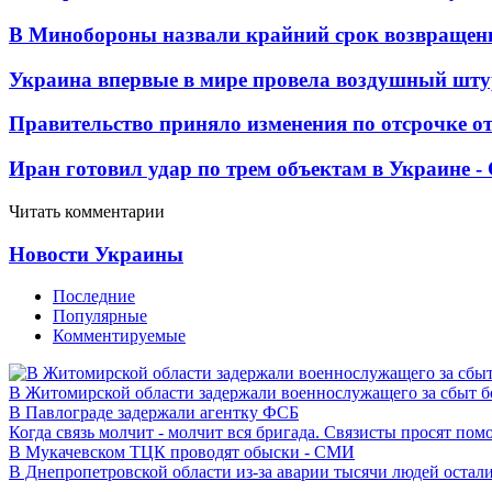
В Минобороны назвали крайний срок возвращен
Украина впервые в мире провела воздушный шту
Правительство приняло изменения по отсрочке о
Иран готовил удар по трем объектам в Украине 
Читать комментарии
Новости Украины
Последние
Популярные
Комментируемые
В Житомирской области задержали военнослужащего за сбыт 
В Павлограде задержали агентку ФСБ
Когда связь молчит - молчит вся бригада. Связисты просят по
В Мукачевском ТЦК проводят обыски - СМИ
В Днепропетровской области из-за аварии тысячи людей остали