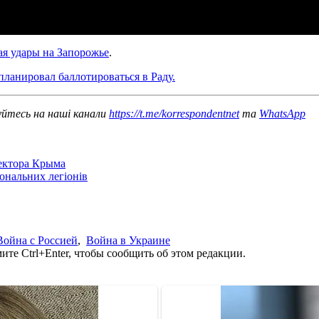
я удары на Запорожье
.
планировал баллотироваться в Раду.
уйтесь на наші канали
https://t.me/korrespondentnet
та
WhatsApp
сектора Крыма
іональних легіонів
Война с Россией
,
Война в Украине
те Ctrl+Enter, чтобы сообщить об этом редакции.