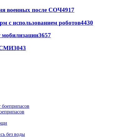
ия военных после СОЧ
4917
рм с использованием роботов
4430
т мобилизации
3657
- СМИ
3043
боеприпасов
мощи
сь без воды