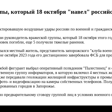
пы, который 18 октября "навел" россий
ектировавшую воздушные удары россиян по военной и гражданс
жан руководитель вражеской группы, который 18 октября этого г
еловек погибли, еще 5 получили тяжелые ранения.
зался местный житель, представитель запорожского "клуба вое
не октября 2023 года его дистанционно завербовала ФСБ для пр
жбой фигурант выбрал оперативный псевдоним "Палестинец" и 
твенную группу информаторов, в которую включил 4 местных жи
также передавали геолокации жилищной инфраструктуры и пром
фото- и видеофиксацию на камеры собственных телефонов. Полу
ированных городов в Запорожье.
о предварительному сговору группой лиц в условиях военного 