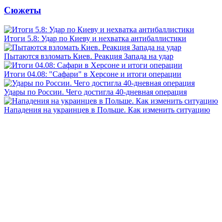
Сюжеты
Итоги 5.8: Удар по Киеву и нехватка антибаллистики
Пытаются взломать Киев. Реакция Запада на удар
Итоги 04.08: "Сафари" в Херсоне и итоги операции
Удары по России. Чего достигла 40-дневная операция
Нападения на украинцев в Польше. Как изменить ситуацию