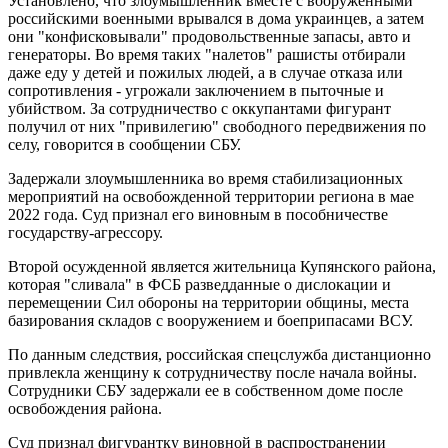
Установлено, что злоумышленник вместе с вооруженными
российскими военными врывался в дома украинцев, а затем
они "конфисковывали" продовольственные запасы, авто и
генераторы. Во время таких "налетов" рашисты отбирали
даже еду у детей и пожилых людей, а в случае отказа или
сопротивления - угрожали заключением в пыточные и
убийством. За сотрудничество с оккупантами фигурант
получил от них "привилегию" свободного передвижения по
селу, говорится в сообщении СБУ.
Задержали злоумышленника во время стабилизационных
мероприятий на освобожденной территории региона в мае
2022 года. Суд признал его виновным в пособничестве
государству-агрессору.
Второй осужденной является жительница Купянского района,
которая "сливала" в ФСБ разведданные о дислокации и
перемещении Сил обороны на территории общины, места
базирования складов с вооружением и боеприпасами ВСУ.
По данным следствия, российская спецслужба дистанционно
привлекла женщину к сотрудничеству после начала войны.
Сотрудники СБУ задержали ее в собственном доме после
освобождения района.
Суд признал фигурантку виновной в распространении