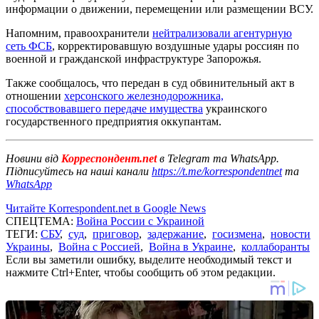
информации о движении, перемещении или размещении ВСУ.
Напомним, правоохранители
нейтрализовали агентурную
сеть ФСБ
, корректировавшую воздушные удары россиян по
военной и гражданской инфраструктуре Запорожья.
Также сообщалось, что передан в суд обвинительный акт в
отношении
херсонского железнодорожника,
способствовавшего передаче имущества
украинского
государственного предприятия оккупантам.
Новини від
Корреспондент.net
в Telegram та WhatsApp.
Підписуйтесь на наші канали
https://t.me/korrespondentnet
та
WhatsApp
Читайте Korrespondent.net в Google News
СПЕЦТЕМА:
Война России с Украиной
ТЕГИ:
СБУ
,
суд
,
приговор
,
задержание
,
госизмена
,
новости
Украины
,
Война с Россией
,
Война в Украине
,
коллаборанты
Если вы заметили ошибку, выделите необходимый текст и
нажмите Ctrl+Enter, чтобы сообщить об этом редакции.