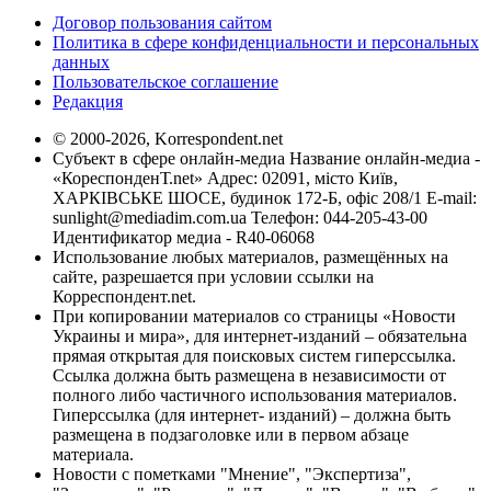
Договор пользования сайтом
Политика в сфере конфиденциальности и персональных
данных
Пользовательское соглашение
Редакция
© 2000-2026, Korrespondent.net
Субъект в сфере онлайн-медиа Название онлайн-медиа -
«КореспонденТ.net» Адрес: 02091, місто Київ,
ХАРКІВСЬКЕ ШОСЕ, будинок 172-Б, офіс 208/1 E-mail:
sunlight@mediadim.com.ua
Телефон: 044-205-43-00
Идентификатор медиа - R40-06068
Использование любых материалов, размещённых на
сайте, разрешается при условии ссылки на
Корреспондент.net.
При копировании материалов со страницы «Новости
Украины и мира», для интернет-изданий – обязательна
прямая открытая для поисковых систем гиперссылка.
Ссылка должна быть размещена в независимости от
полного либо частичного использования материалов.
Гиперссылка (для интернет- изданий) – должна быть
размещена в подзаголовке или в первом абзаце
материала.
Новости с пометками "Мнение", "Экспертиза",