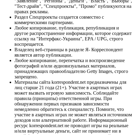
"Заявление", "Регионы", "Деньги", "Власть", "Выборы",
"Тест-драйв", "Спецпроекты", "Промо" публикуются на
правах рекламы.
Раздел Спецпроекты создается совместно с
коммерческими партнерами.
Любое копирование, публикация, републикация и
другое распространение информации, которое содержит
ссылку на "Интерфакс-Украина", EPA / UPG, строго
воспрещается.
Владелец веб-страницы в разделе Я- Корреспондент
является автор публикации.
Любое копирование, перепечатка и воспроизведение
фотографий и/или аудиовизуальных материалов,
принадлежащих правообладателю Getty Images, строго
запрещено.
Материалы сайта korrespondent.net предназначены для
лиц старше 21 года (21+). Участие в азартных играх
может вызвать игровую зависимость. Соблюдайте
правила (принципы) ответственной игры. При
обнаружении первых признаков зависимости
немедленно обратитесь к специалисту. Помните, что
участие в азартных играх не может являться источником
доходов или альтернативой работе. Информационный
ресурс korrespondent.net не проводит игры на реальные
и/или виртуальные деньги, сайт не принимает ни в