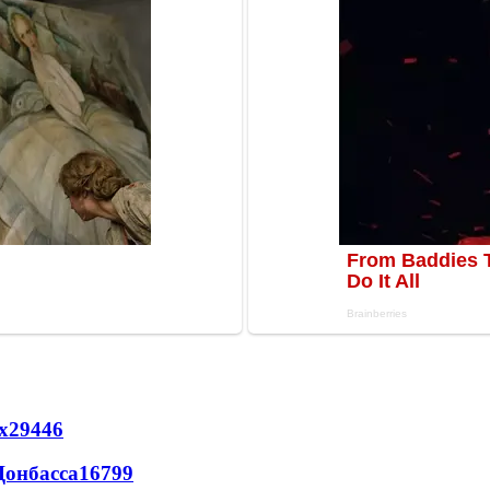
х
29446
Донбасса
16799