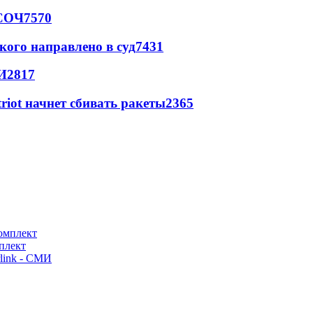
 СОЧ
7570
кого направлено в суд
7431
И
2817
triot начнет сбивать ракеты
2365
плект
link - СМИ