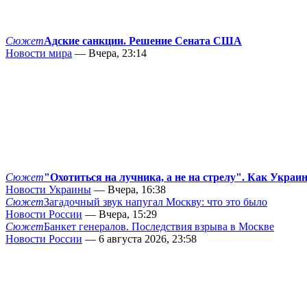
Сюжет
Адские санкции. Решение Сената США
Новости мира
— Вчера, 23:14
Сюжет
"Охотиться на лучника, а не на стрелу". Как Украи
Новости Украины
— Вчера, 16:38
Сюжет
Загадочный звук напугал Москву: что это было
Новости России
— Вчера, 15:29
Сюжет
Банкет генералов. Последствия взрыва в Москве
Новости России
— 6 августа 2026, 23:58