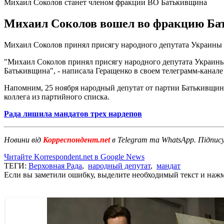
Михаил Соколов станет членом фракции ВО Батькивщина
Михаил Соколов вошел во фракцию Бать
Михаил Соколов принял присягу народного депутата Украины 
"Михаил Соколов принял присягу народного депутата Украины
Батькивщина", - написала Геращенко в своем телеграмм-канале 
Напомним, 25 ноября народный депутат от партии Батькивщи
коллега из партийного списка.
Рада лишила мандатов трех нардепов
Новини від
Корреспондент.net
в Telegram та WhatsApp. Підпис
Читайте Korrespondent.net в Google News
ТЕГИ:
Верховная Рада
,
народный депутат
,
мандат
Если вы заметили ошибку, выделите необходимый текст и нажми