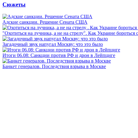
Сюжеты
Адские санкции. Решение Сената США
"Охотиться на лучника, а не на стрелу". Как Украине бороться 
Загадочный звук напугал Москву: что это было
Итоги 06.08: Санкции против РФ и дрон в Лейпциге
Банкет генералов. Последствия взрыва в Москве