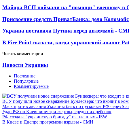
Майора ВСП поймали на "помощи" военному в
Присвоение средств ПриватБанка: дело Коломойс
Украина поставила Путина перед дилеммой - СМ
В Fire Point сказали, когда украинский аналог Pa
Читать комментарии
Новости Украины
Последние
Популярные
Комментируемые
ВСУ получили новое снаряжение Бундесвера: что входит в ком
Маск против желания Украины бить по пусковым РФ через Star
Удар РФ по Киевщине: три жертвы, среди них ребенок
РФ создала "украинскую бригаду" из пленных - ISW
В Киеве и Днепре прогремели взрывы - СМИ