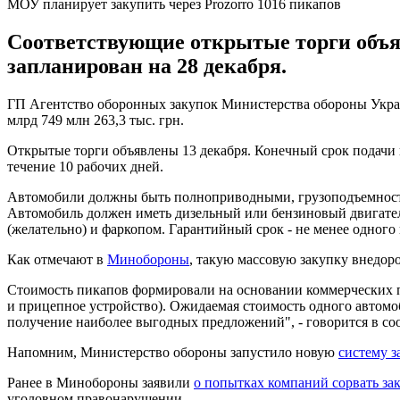
МОУ планирует закупить через Prozorro 1016 пикапов
Соответствующие открытые торги объяв
запланирован на 28 декабря.
ГП Агентство оборонных закупок Министерства обороны Украи
млрд 749 млн 263,3 тыс. грн.
Открытые торги объявлены 13 декабря. Конечный срок подачи 
течение 10 рабочих дней.
Автомобили должны быть полноприводными, грузоподъемностью н
Автомобиль должен иметь дизельный или бензиновый двигатель
(желательно) и фаркопом. Гарантийный срок - не менее одного 
Как отмечают в
Минобороны
, такую массовую закупку внедор
Стоимость пикапов формировали на основании коммерческих п
и прицепное устройство). Ожидаемая стоимость одного автомоби
получение наиболее выгодных предложений", - говорится в с
Напомним, Министерство обороны запустило новую
систему 
Ранее в Минобороны заявили
о попытках компаний сорвать за
уголовном правонарушении.