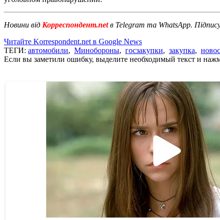
Новини від
Корреспондент.net
в Telegram та WhatsApp. Підпис
Читайте Korrespondent.net в Google News
ТЕГИ:
автомобили
,
Минобороны
,
госзакупки
,
закупка
,
ново
Если вы заметили ошибку, выделите необходимый текст и нажми