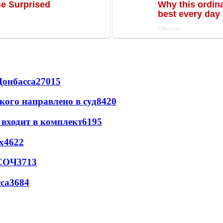
Донбасса
27015
кого направлено в суд
8420
 входит в комплект
6195
х
4622
 СОЧ
3713
са
3684