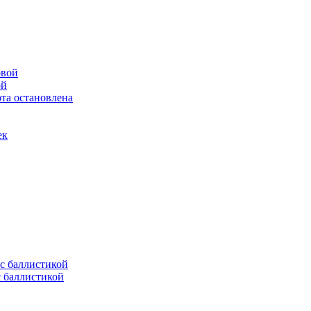
ой
та остановлена
ек
с баллистикой