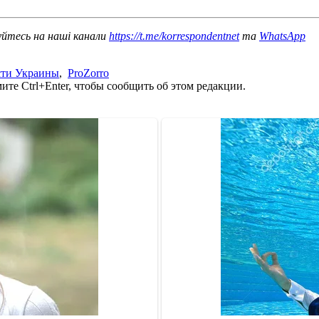
уйтесь на наші канали
https://t.me/korrespondentnet
та
WhatsApp
сти Украины
,
ProZorro
те Ctrl+Enter, чтобы сообщить об этом редакции.