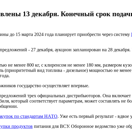
лены 13 декабря. Конечный срок подачи
ны до 15 марта 2024 года планирует приобрести через систему
предложений - 27 декабря, аукцион запланирован на 28 декабр
е менее 800 кг, с клиренсом не менее 180 мм, размером кузова
 (приоритетный вид топлива - дизельное) мощностью не менее 
года.
ожников государство осуществляет впервые.
редложений трех официальных дистрибьюторов. Она включает с
ля, который соответствует параметрам, может составлять не бол
ообщении.
закупок по стандартам НАТО
. Уже есть первый результат - вдво
купки продуктов
питания для ВСУ. Оборонное ведомство уже обр