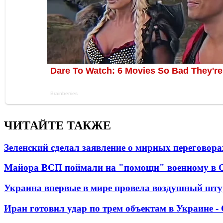
ЧИТАЙТЕ ТАКЖЕ
Зеленский сделал заявление о мирных переговора
Майора ВСП поймали на "помощи" военному в
Украина впервые в мире провела воздушный шту
Иран готовил удар по трем объектам в Украине 