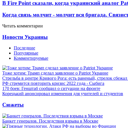
В Fire Point сказали, когда украинский аналог Pa
Когда связь молчит - молчит вся бригада. Связи
Читать комментарии
Новости Украины
Последние
Популярные
Комментируемые
Тоже хотим: Трамп сделал заявление о Patriot Украине
Стрельба в центре Кривого Рога: есть раненый, стрелок сбежа
РФ стремится повторить кризис 2022 года - Сыбига
170 боев: Генштаб сообщил о ситуации на фронте
Корецький анонсировал изменения для учителей и студентов
Сюжеты
Банкет генералов. Последствия взрыва в Москве