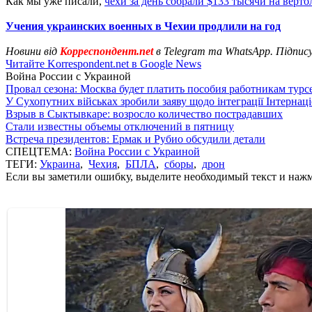
Как мы уже писали,
чехи за день собрали $133 тысячи на верто
Учения украинских военных в Чехии продлили на год
Новини від
Корреспондент.net
в Telegram та WhatsApp. Підпис
Читайте Korrespondent.net в Google News
Война России с Украиной
Провал сезона: Москва будет платить пособия работникам тур
У Сухопутних військах зробили заяву щодо інтеграції Інтернац
Взрыв в Сыктывкаре: возросло количество пострадавших
Стали известны объемы отключений в пятницу
Встреча президентов: Ермак и Рубио обсудили детали
СПЕЦТЕМА:
Война России с Украиной
ТЕГИ:
Украина
,
Чехия
,
БПЛА
,
сборы
,
дрон
Если вы заметили ошибку, выделите необходимый текст и нажми