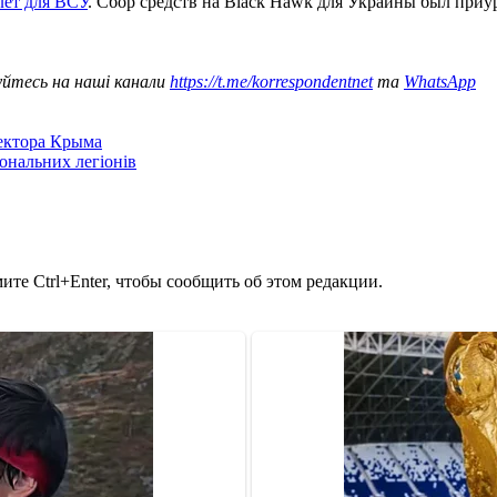
лет для ВСУ
. Сбор средств на Black Hawk для Украины был приу
уйтесь на наші канали
https://t.me/korrespondentnet
та
WhatsApp
сектора Крыма
іональних легіонів
те Ctrl+Enter, чтобы сообщить об этом редакции.