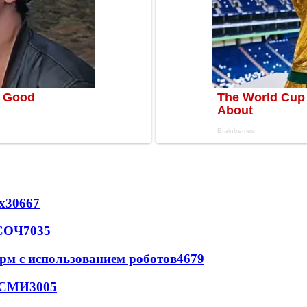
х
30667
 СОЧ
7035
рм с использованием роботов
4679
- СМИ
3005