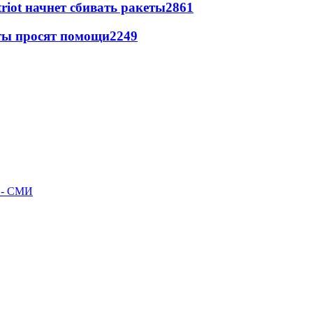
triot начнет сбивать ракеты
2861
сты просят помощи
2249
л - СМИ