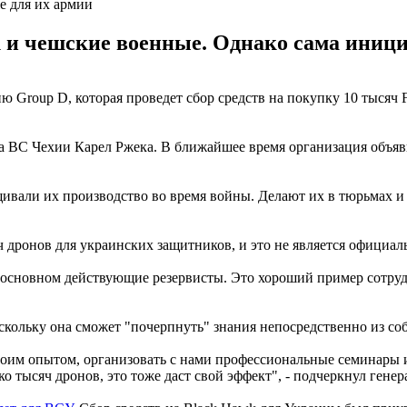
е для их армии
 и чешские военные. Однако сама иници
ю Group D, которая проведет сбор средств на покупку 10 тысяч
 ВС Чехии Карел Ржека. В ближайшее время организация объяви
ивали их производство во время войны. Делают их в тюрьмах и ш
яч дронов для украинских защитников, и это не является офици
в основном действующие резервисты. Это хороший пример сотру
скольку она сможет "почерпнуть" знания непосредственно из соб
воим опытом, организовать с нами профессиональные семинары 
ко тысяч дронов, это тоже даст свой эффект", - подчеркнул генер