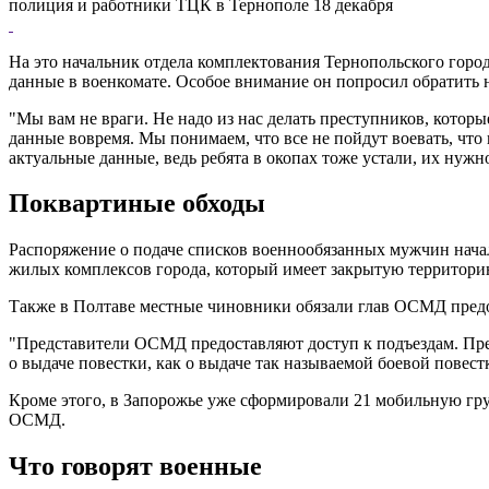
полиция и работники ТЦК в Тернополе 18 декабря
На это начальник отдела комплектования Тернопольского гор
данные в военкомате. Особое внимание он попросил обратить н
"Мы вам не враги. Не надо из нас делать преступников, котор
данные вовремя. Мы понимаем, что все не пойдут воевать, что
актуальные данные, ведь ребята в окопах тоже устали, их нужн
Поквартиные обходы
Распоряжение о подаче списков военнообязанных мужчин начал
жилых комплексов города, который имеет закрытую территори
Также в Полтаве местные чиновники обязали глав ОСМД предо
"Представители ОСМД предоставляют доступ к подъездам. Пред
о выдаче повестки, как о выдаче так называемой боевой повес
Кроме этого, в Запорожье уже сформировали 21 мобильную груп
ОСМД.
Что говорят военные