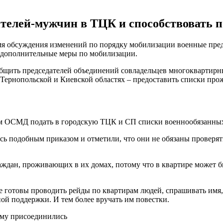
телей-мужчин в ТЦК и способствовать 
мя обсуждения изменений по порядку мобилизации военные пре
ны дополнительные меры по мобилизации.
общить председателей объединений совладельцев многоквартирн
в Тернопольской и Киевской областях – предоставить списки пр
ам ОСМД подать в городскую ТЦК и СП списки военнообязанных в
 подобным приказом и отметили, что они не обязаны проверять,
ждан, проживающих в их домах, потому что в квартире может бы
готовы проводить рейды по квартирам людей, спрашивать имя, 
ой поддержки. И тем более вручать им повестки.
ому присоединились