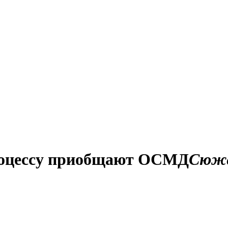
роцессу приобщают ОСМД
Сюж