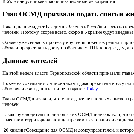
В Украине усиливают мобилизационные мероприятия
Глав ОСМД призвали подать списки жи
Накануне президент Владимир Зеленский сообщил, что во вре
человек. Поэтому, скорее всего, скоро в Украине будут введе
Однако уже сейчас к процессу вручения повесток решили при
обязали предоставить доступ работникам ТЦК к подъездам, а 
Данные жителей
На этой неделе власти Тернопольской области приказали глав
Позже на совещании с чиновниками домоправители возмутились
обновляли свои данные, пишет издание
Today
.
Главы ОСМД признали, что у них даже нет полных списков гра
человек.
Также руководители тернопольских ОСМД подчеркнули, что не 
в местном территориальном центре комплектования и социальн
20 хвилин/Совещание для ОСМД и домоуправителей, к котор