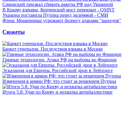
Сикорский призвал сбивать ракеты РФ над Украиной
В Крыму взрывы, Керченский мост перекрыт - OSINT
Украина поставила Путина перед дилеммой - СМИ
Флеш: Мошенники угрожают бизнесу атаками "шахедов"
Сюжеты
Банкет генералов. Последствия взрыва в Москве
Грязные технологии. Атаки РФ на выборы во Франции
Эскалация для Европы. Российский дрон в Лейпциге
Изменения в армии РФ: что стоит за решением Путина
Итоги 5.8: Удар по Киеву и нехватка антибаллистики