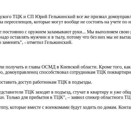
одского ТЦК и СП Юрий Гельжинский все же призвал домоуправл
а переселенцев, которые могут вообще не состоять на учете по 
ые постоянно с оружием заламывают руки... Мы выполняем свою р
 надо оставлять мужчин и в тылу, потому что без них мы не выт
о заменять", - отметил Гельжинский.
и получать и главы ОСМД в Киевской области. Кроме того, как
ю, домоуправленец способствовал сотрудникам ТЦК поквартирно
ставить доступ работникам ТЦК в подъезды.
ставители ТЦК заходят в подъезд, стучат в квартиру и уже общ
тки. Только для прибытия в ТЦК", – заявил спикер областного 
пу, которые вместе с военкомами будут ходить по домам. Конта