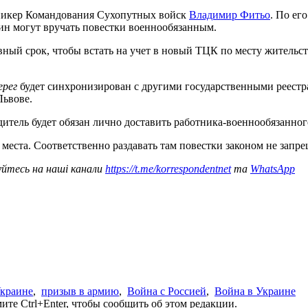
пикер Командования Сухопутных войск
Владимир Фитьо
. По ег
ин могут вручать повестки военнообязанным.
й срок, чтобы встать на учет в новый ТЦК по месту жительства 
ерег
будет синхронизирован с другими государственными реестр
Львове.
одитель будет обязан лично доставить работника-военнообязанно
 места. Соответственно раздавать там повестки законом не запре
уйтесь на наші канали
https://t.me/korrespondentnet
та
WhatsApp
краине
,
призыв в армию
,
Война с Россией
,
Война в Украине
те Ctrl+Enter, чтобы сообщить об этом редакции.