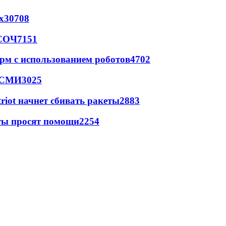
х
30708
 СОЧ
7151
рм с использованием роботов
4702
- СМИ
3025
triot начнет сбивать ракеты
2883
сты просят помощи
2254