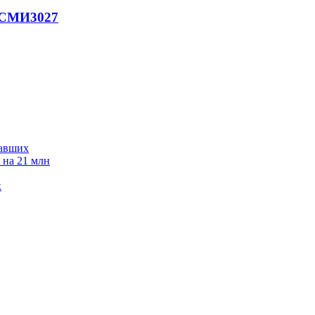
- СМИ
3027
давших
 на 21 млн
к