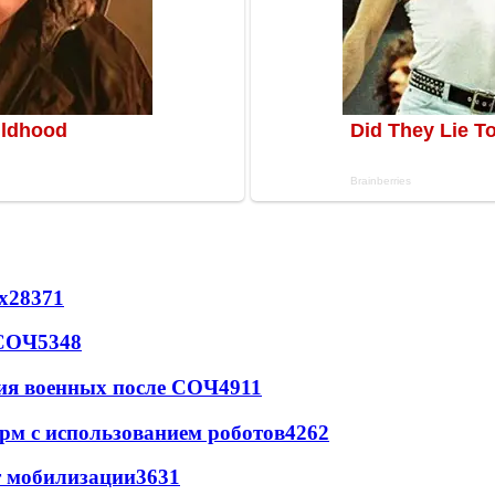
х
28371
 СОЧ
5348
ия военных после СОЧ
4911
рм с использованием роботов
4262
т мобилизации
3631