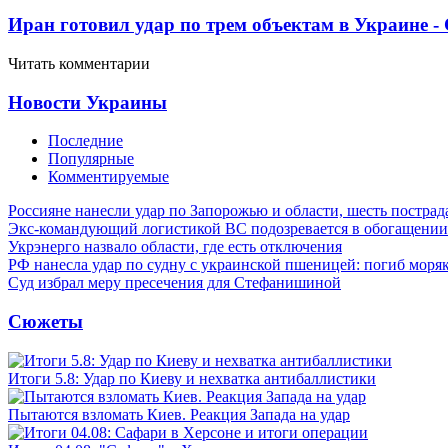
Иран готовил удар по трем объектам в Украине 
Читать комментарии
Новости Украины
Последние
Популярные
Комментируемые
Россияне нанесли удар по Запорожью и области, шесть постра
Экс-командующий логистикой ВС подозревается в обогащении
Укрэнерго назвало области, где есть отключения
РФ нанесла удар по судну с украинской пшеницей: погиб моря
Суд избрал меру пресечения для Стефанишиной
Сюжеты
Итоги 5.8: Удар по Киеву и нехватка антибаллистики
Пытаются взломать Киев. Реакция Запада на удар