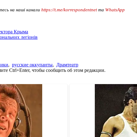
тесь на наші канали
https://t.me/korrespondentnet
та
WhatsApp
сектора Крыма
іональних легіонів
ники
,
русские оккупанты
,
Драмтеатр
те Ctrl+Enter, чтобы сообщить об этом редакции.