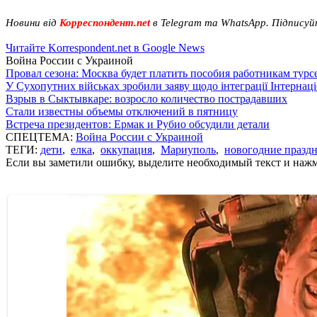
Новини від
Корреспондент.net
в Telegram та WhatsApp. Підписуй
Читайте Korrespondent.net в Google News
Война России с Украиной
Провал сезона: Москва будет платить пособия работникам тур
У Сухопутних військах зробили заяву щодо інтеграції Інтернац
Взрыв в Сыктывкаре: возросло количество пострадавших
Стали известны объемы отключений в пятницу
Встреча президентов: Ермак и Рубио обсудили детали
СПЕЦТЕМА:
Война России с Украиной
ТЕГИ:
дети
,
елка
,
оккупация
,
Мариуполь
,
новогодние празд
Если вы заметили ошибку, выделите необходимый текст и нажми