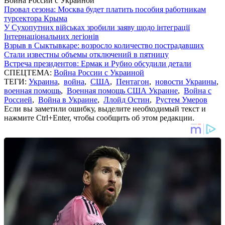
Война России с Украиной
Провал сезона: Москва будет платить пособия работникам
турсектора Крыма
У Сухопутних військах зробили заяву щодо інтеграції
Інтернаціональних легіонів
Взрыв в Сыктывкаре: возросло количество пострадавших
Стали известны объемы отключений в пятницу
Встреча президентов: Ермак и Рубио обсудили детали
СПЕЦТЕМА:
Война России с Украиной
ТЕГИ:
Украина
,
война
,
США
,
Пентагон
,
новости Украины
,
военная помощь
,
Военная помощь США Украине
,
Война с
Россией
,
Война в Украине
,
Ллойд Остин
,
Рустем Умеров
Если вы заметили ошибку, выделите необходимый текст и
нажмите Ctrl+Enter, чтобы сообщить об этом редакции.