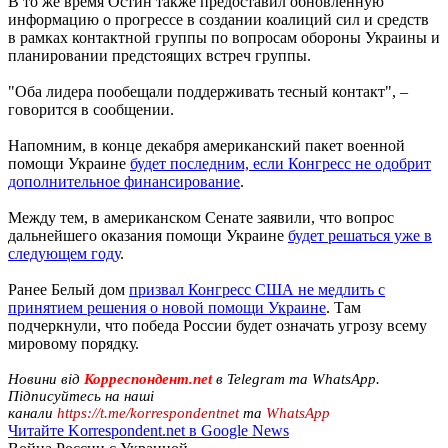
В то же время Остин также предоставил обновленную
информацию о прогрессе в создании коалиций сил и средств
в рамках контактной группы по вопросам обороны Украины и
планировании предстоящих встреч группы.
"Оба лидера пообещали поддерживать тесный контакт", –
говорится в сообщении.
Напомним, в конце декабря американский пакет военной
помощи Украине
будет последним, если Конгресс не одобрит
дополнительное финансирование
.
Между тем, в американском Сенате заявили, что вопрос
дальнейшего оказания помощи Украине
будет решаться уже в
следующем году
.
Ранее Белый дом
призвал Конгресс США не медлить с
принятием решения о новой помощи Украине
. Там
подчеркнули, что победа России будет означать угрозу всему
мировому порядку.
Новини від
Корреспондент.net
в Telegram та WhatsApp.
Підписуйтесь на наші
канали
https://t.me/korrespondentnet
та
WhatsApp
Читайте Korrespondent.net в Google News