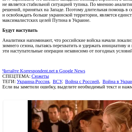
не является стабильной ситуацией тупика. По мнению аналитик
решений, принятых на Западе. Поэтому длительная помощь в с
и освобождать больше украинской территории, является единс
максималистских целей Путина в Украине.
Будут наступать
Аналитики напоминают, что российские войска начали локализ
зимнего сезона, пытаясь перехватить и удержать инициативу и
эти наступательные операции независимо от погодных условий 
Читайте Korrespondent.net в Google News
СПЕЦТЕМА:
Сюжеты
ТЕГИ:
Украина-Россия
,
ВСУ
,
Война с Россией
,
Война в Укра
Если вы заметили ошибку, выделите необходимый текст и нажми