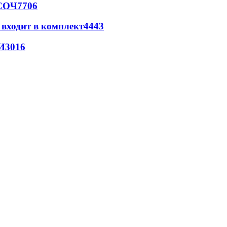
 СОЧ
7706
 входит в комплект
4443
И
3016