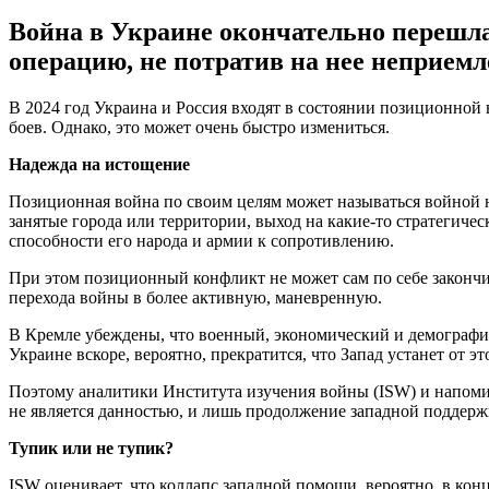
Война в Украине окончательно перешла
операцию, не потратив на нее неприемл
В 2024 год Украина и Россия входят в состоянии позиционной
боев. Однако, это может очень быстро измениться.
Надежда на истощение
Позиционная война по своим целям может называться войной н
занятые города или территории, выход на какие-то стратегиче
способности его народа и армии к сопротивлению.
При этом позиционный конфликт не может сам по себе закончит
перехода войны в более активную, маневренную.
В Кремле убеждены, что военный, экономический и демографич
Украине вскоре, вероятно, прекратится, что Запад устанет от э
Поэтому аналитики Института изучения войны (ISW) и напоми
не является данностью, и лишь продолжение западной поддер
Тупик или не тупик?
ISW оценивает, что коллапс западной помощи, вероятно, в ко