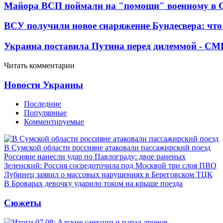
Майора ВСП поймали на "помощи" военному в
ВСУ получили новое снаряжение Бундесвера: что
Украина поставила Путина перед дилеммой - СМ
Читать комментарии
Новости Украины
Последние
Популярные
Комментируемые
В Сумской области россияне атаковали пассажирский поезд
Россияне нанесли удар по Павлограду: двое раненых
Зеленский: Россия сосредоточила под Москвой три слоя ПВО
Лубинец заявил о массовых нарушениях в Береговском ТЦК
В Броварах девочку ударило током на крыше поезда
Сюжеты