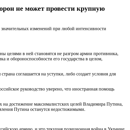
торон не может провести крупную
ает значительных изменений при любой интенсивности
ы целями в ней становятся не разгром армии противника,
ка и обороноспособности его государства в целом,
трана соглашается на уступки, либо создает условия для
оссийское руководство уверено, что иностранная помощь
ых на достижение максималистских целей Владимира Путина,
емления Путина останутся недостижимыми.
оссийскую армию, и что текущая позиционная война в Украине