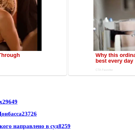
х
29649
Донбасса
23726
кого направлено в суд
8259