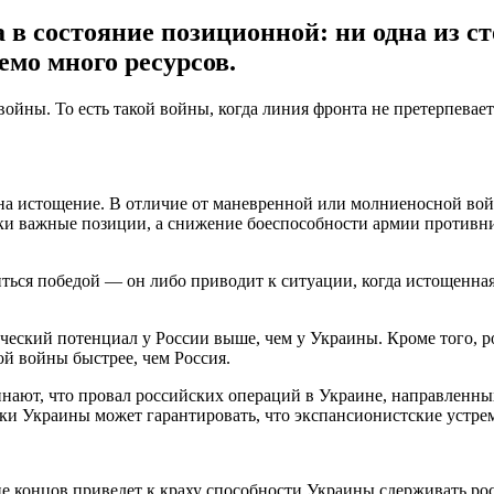
 в состояние позиционной: ни одна из с
емо много ресурсов.
 войны. То есть такой войны, когда линия фронта не претерпев
а истощение. В отличие от маневренной или молниеносной войн
ски важные позиции, а снижение боеспособности армии противни
ься победой — он либо приводит к ситуации, когда истощенная с
еский потенциал у России выше, чем у Украины. Кроме того, р
той войны быстрее, чем Россия.
нают, что провал российских операций в Украине, направленн
жки Украины может гарантировать, что экспансионистские устр
нце концов приведет к краху способности Украины сдерживать р