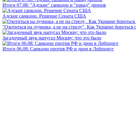
Итоги 07.08: "Адские" санкции и "парад" дронов
Адские санкции. Решение Сената США
"Охотиться на лучника, а не на стрелу". Как Украине бороться 
Загадочный звук напугал Москву: что это было
Итоги 06.08: Санкции против РФ и дрон в Лейпциге