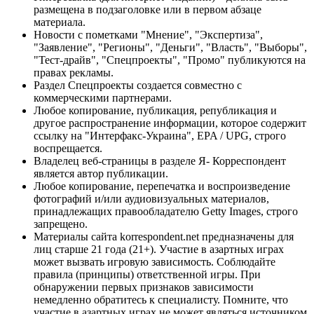
размещена в подзаголовке или в первом абзаце
материала.
Новости с пометками "Мнение", "Экспертиза",
"Заявление", "Регионы", "Деньги", "Власть", "Выборы",
"Тест-драйв", "Спецпроекты", "Промо" публикуются на
правах рекламы.
Раздел Спецпроекты создается совместно с
коммерческими партнерами.
Любое копирование, публикация, републикация и
другое распространение информации, которое содержит
ссылку на "Интерфакс-Украина", EPA / UPG, строго
воспрещается.
Владелец веб-страницы в разделе Я- Корреспондент
является автор публикации.
Любое копирование, перепечатка и воспроизведение
фотографий и/или аудиовизуальных материалов,
принадлежащих правообладателю Getty Images, строго
запрещено.
Материалы сайта korrespondent.net предназначены для
лиц старше 21 года (21+). Участие в азартных играх
может вызвать игровую зависимость. Соблюдайте
правила (принципы) ответственной игры. При
обнаружении первых признаков зависимости
немедленно обратитесь к специалисту. Помните, что
участие в азартных играх не может являться источником