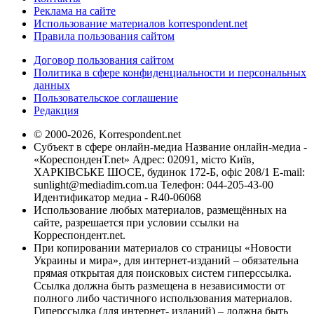
Реклама на сайте
Использование материалов korrespondent.net
Правила пользования сайтом
Договор пользования сайтом
Политика в сфере конфиденциальности и персональных
данных
Пользовательское соглашение
Редакция
© 2000-2026, Korrespondent.net
Субъект в сфере онлайн-медиа Название онлайн-медиа -
«КореспонденТ.net» Адрес: 02091, місто Київ,
ХАРКІВСЬКЕ ШОСЕ, будинок 172-Б, офіс 208/1 E-mail:
sunlight@mediadim.com.ua
Телефон: 044-205-43-00
Идентификатор медиа - R40-06068
Использование любых материалов, размещённых на
сайте, разрешается при условии ссылки на
Корреспондент.net.
При копировании материалов со страницы «Новости
Украины и мира», для интернет-изданий – обязательна
прямая открытая для поисковых систем гиперссылка.
Ссылка должна быть размещена в независимости от
полного либо частичного использования материалов.
Гиперссылка (для интернет- изданий) – должна быть