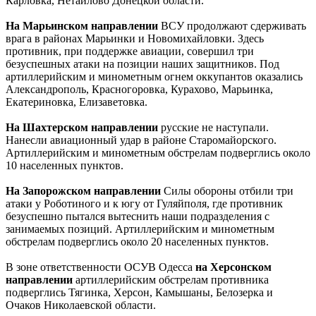
Карловка, Нетайлово Донецкой области.
На Марьинском направлении
ВСУ продолжают сдерживать
врага в районах Марьинки и Новомихайловки. Здесь
противник, при поддержке авиации, совершил три
безуспешных атаки на позиции наших защитников. Под
артиллерийским и минометным огнем оккупантов оказались
Александрополь, Красногоровка, Курахово, Марьинка,
Екатериновка, Елизаветовка.
На Шахтерском направлении
русские не наступали.
Нанесли авиационный удар в районе Старомайорского.
Артиллерийским и минометным обстрелам подверглись около
10 населенных пунктов.
На Запорожском направлении
Силы обороны отбили три
атаки у Роботиного и к югу от Гуляйполя, где противник
безуспешно пытался вытеснить наши подразделения с
занимаемых позиций. Артиллерийским и минометным
обстрелам подверглись около 20 населенных пунктов.
В зоне ответственности ОСУВ Одесса
на Херсонском
направлении
артиллерийским обстрелам противника
подверглись Тягинка, Херсон, Камышаны, Белозерка и
Очаков Николаевской области.