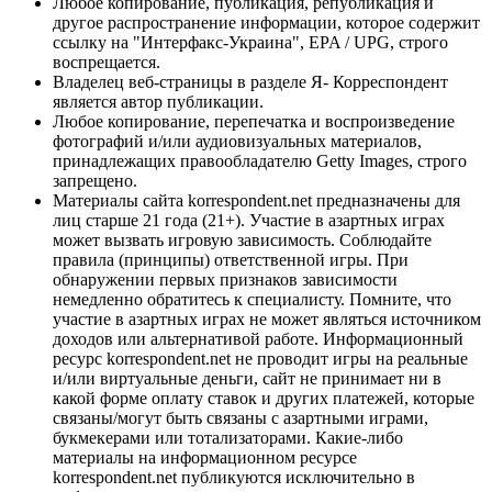
Любое копирование, публикация, републикация и
другое распространение информации, которое содержит
ссылку на "Интерфакс-Украина", EPA / UPG, строго
воспрещается.
Владелец веб-страницы в разделе Я- Корреспондент
является автор публикации.
Любое копирование, перепечатка и воспроизведение
фотографий и/или аудиовизуальных материалов,
принадлежащих правообладателю Getty Images, строго
запрещено.
Материалы сайта korrespondent.net предназначены для
лиц старше 21 года (21+). Участие в азартных играх
может вызвать игровую зависимость. Соблюдайте
правила (принципы) ответственной игры. При
обнаружении первых признаков зависимости
немедленно обратитесь к специалисту. Помните, что
участие в азартных играх не может являться источником
доходов или альтернативой работе. Информационный
ресурс korrespondent.net не проводит игры на реальные
и/или виртуальные деньги, сайт не принимает ни в
какой форме оплату ставок и других платежей, которые
связаны/могут быть связаны с азартными играми,
букмекерами или тотализаторами. Какие-либо
материалы на информационном ресурсе
korrespondent.net публикуются исключительно в