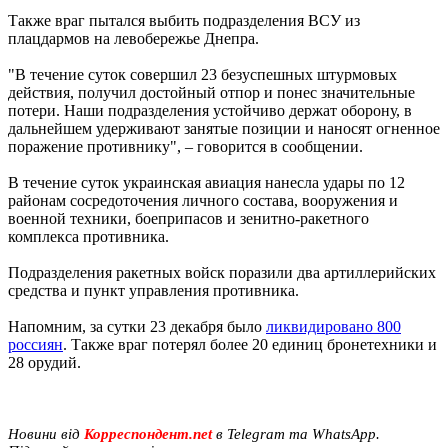
Также враг пытался выбить подразделения ВСУ из
плацдармов на левобережье Днепра.
"В течение суток совершил 23 безуспешных штурмовых
действия, получил достойный отпор и понес значительные
потери. Наши подразделения устойчиво держат оборону, в
дальнейшем удерживают занятые позиции и наносят огненное
поражение противнику", – говорится в сообщении.
В течение суток украинская авиация нанесла удары по 12
районам сосредоточения личного состава, вооружения и
военной техники, боеприпасов и зенитно-ракетного
комплекса противника.
Подразделения ракетных войск поразили два артиллерийских
средства и пункт управления противника.
Напомним, за сутки 23 декабря было
ликвидировано 800
россиян
. Также враг потерял более 20 единиц бронетехники и
28 орудий.
Новини від
Корреспондент.net
в Telegram та WhatsApp.