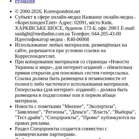
Редакция
© 2000-2026, Korrespondent.net
Субъект в сфере онлайн-медиа Название онлайн-медиа -
«КореспонденТ.net» Адрес: 02091, місто Київ,
ХАРКІВСЬКЕ ШОСЕ, будинок 172-Б, офіс 208/1 E-mail:
sunlight@mediadim.com.ua
Телефон: 044-205-43-00
Идентификатор медиа - R40-06068
Использование любых материалов, размещённых на
сайте, разрешается при условии ссылки на
Корреспондент.net.
При копировании материалов со страницы «Новости
Украины и мира», для интернет-изданий – обязательна
прямая открытая для поисковых систем гиперссылка.
Ссылка должна быть размещена в независимости от
полного либо частичного использования материалов.
Гиперссылка (для интернет- изданий) – должна быть
размещена в подзаголовке или в первом абзаце
материала.
Новости с пометками "Мнение", "Экспертиза",
"Заявление", "Регионы", "Деньги", "Власть", "Выборы",
"Тест-драйв", "Спецпроекты", "Промо" публикуются на
правах рекламы.
Раздел Спецпроекты создается совместно с
коммерческими партнерами.