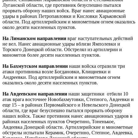
Луганской области, где противник безуспешно пытался
прорвать оборону наших войск. Враг нанес авиационные
удары в районах Петропавловки и Кисловки Харьковской
области. Под артиллерийским и минометным огнем оказались
около десяти населенных пунктов.
На Лиманском направлении
враг наступательных действий
не вел. Нанес авиационные удары вблизи Ямполевки и
Торского Донецкой области. Обстрелял из артиллерии и
минометов более десяти населенных пунктов.
На Бахмутском направлении
наши войска отразили три
атаки противника возле Богдановки, Клищиевки и
Андреевки. Под артиллерийским и минометным огнем
оказались около десяти населенных пунктов.
На Авдеевском направлении
наши защитники отбили 10
атак врага восточнее Новобахмутовки, Степного, Авдеевки и
еще 15 – в районах Первомайского и Невельского Донецкой
области, где враг безуспешно пытался прорвать оборону
наших войск. Также противник нанес авиационных ударов в
районах населенных пунктов Очеретино, Тоненькое,
Авдеевка Донецкой области. Артиллерийские и минометные
обстрелы испытали Керамик, Очеретино, Степное, Авдеевка,