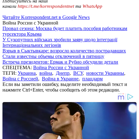
Підписуйтесь на наші
канали
https://t.me/korrespondentnet
та
WhatsApp
Читайте Korrespondent.net в Google News
Война России с Украиной
Провал сезона: Москва будет платить пособия работникам
турсектора Крыма
У Сухопутних військах зробили заяву щодо інтеграції
Інтернаціональних легіонів
Взрыв в Сыктывкаре: возросло количество пострадавших
Стали известны объемы отключений в пятницу
Встреча президентов: Ермак и Рубио обсудили детали
СПЕЦТЕМА:
Война России с Украиной
ТЕГИ:
Украина
,
война
,
Днепр
,
ВСУ
,
новости Украины
,
Война с Россией
,
Война в Украине
,
плацдарм
Если вы заметили ошибку, выделите необходимый текст и
нажмите Ctrl+Enter, чтобы сообщить об этом редакции.