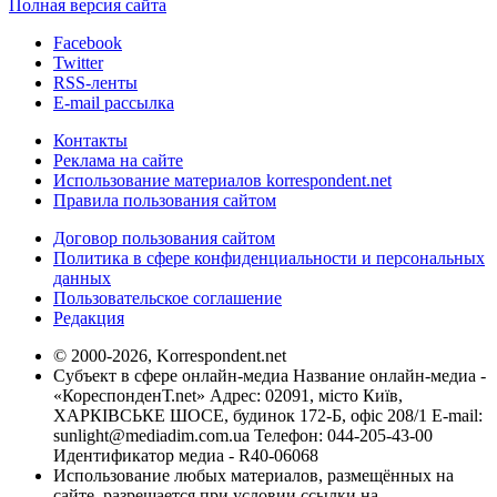
Полная версия сайта
Facebook
Twitter
RSS-ленты
E-mail рассылка
Контакты
Реклама на сайте
Использование материалов korrespondent.net
Правила пользования сайтом
Договор пользования сайтом
Политика в сфере конфиденциальности и персональных
данных
Пользовательское соглашение
Редакция
© 2000-2026, Korrespondent.net
Субъект в сфере онлайн-медиа Название онлайн-медиа -
«КореспонденТ.net» Адрес: 02091, місто Київ,
ХАРКІВСЬКЕ ШОСЕ, будинок 172-Б, офіс 208/1 E-mail:
sunlight@mediadim.com.ua
Телефон: 044-205-43-00
Идентификатор медиа - R40-06068
Использование любых материалов, размещённых на
сайте, разрешается при условии ссылки на