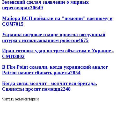
Зеленский сделал заявление о мирных
переговорах
30649
Майора ВСП поймали на "помощи" военному в
СОЧ
7015
Украина впервые в мире провела воздушный
штурм с использованием роботов
4675
Иран готовил удар по трем объектам в Украине -
СМИ
3002
В Fire Point сказали, когда украинский аналог
Patriot начнет сбивать ракеты
2854
Когда связь молчит - молчит вся бригада.
Связисты просят помощи
2248
Читать комментарии