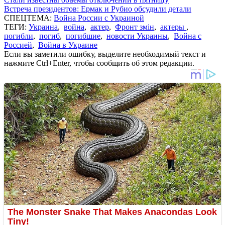
Встреча президентов: Ермак и Рубио обсудили детали
СПЕЦТЕМА:
Война России с Украиной
ТЕГИ:
Украина
,
война
,
актер
,
Фронт змін
,
актеры
,
погибли
,
погиб
,
погибшие
,
новости Украины
,
Война с
Россией
,
Война в Украине
Если вы заметили ошибку, выделите необходимый текст и
нажмите Ctrl+Enter, чтобы сообщить об этом редакции.