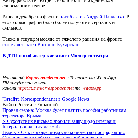
Актер работал в театре "Особистості" и Украинском
современном театре.
Ранее в декабре на фронте
погиб актер Андрей Павленко
. В
его фильмографии было более полусотни сериалов и
фильмов.
Также в текущем месяце от тяжелого ранения на фронте
скончался актер Василий Кухарский
.
В ДТП погиб актер киевского Молодого театра
Новини від
Корреспондент.net
в Telegram та WhatsApp.
Підписуйтесь на наші
канали
https://t.me/korrespondentnet
та
WhatsApp
Читайте Korrespondent.net в Google News
Война России с Украиной
Провал сезона: Москва будет платить пособия работникам
турсектора Крыма
У Сухопутних військах зробили заяву щодо інтеграції
Інтернаціональних легіонів
Взрыв в Сыктывкаре: возросло количество пострадавших
Стали известны объемы отключений в пятницу