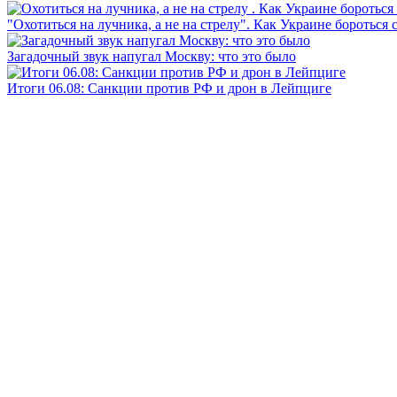
"Охотиться на лучника, а не на стрелу". Как Украине бороться 
Загадочный звук напугал Москву: что это было
Итоги 06.08: Санкции против РФ и дрон в Лейпциге