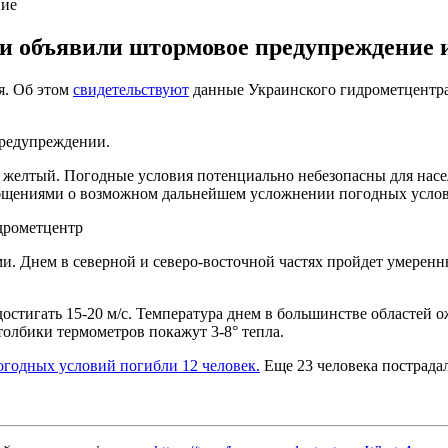
ние
 объявили штормовое предупреждение из
я. Об этом
свидетельствуют
данные Украинского гидрометцентра.
 предупреждении.
и, желтый. Погодные условия потенциально небезопасны для нас
общениями о возможном дальнейшем усложнении погодных усло
дрометцентр
ми. Днем в северной и северо-восточной частях пройдет умеренн
достигать 15-20 м/с. Температура днем в большинстве областей о
столбики термометров покажут 3-8° тепла.
погодных условий погибли 12 человек.
Еще 23 человека пострадали