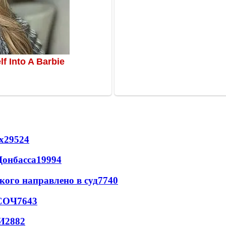
х
29524
Донбасса
19994
кого направлено в суд
7740
 СОЧ
7643
И
2882