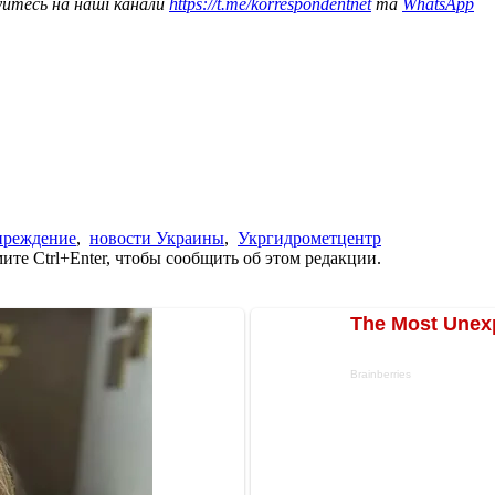
уйтесь на наші канали
https://t.me/korrespondentnet
та
WhatsApp
преждение
,
новости Украины
,
Укргидрометцентр
те Ctrl+Enter, чтобы сообщить об этом редакции.