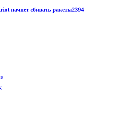
triot начнет сбивать ракеты
2394
ев
К