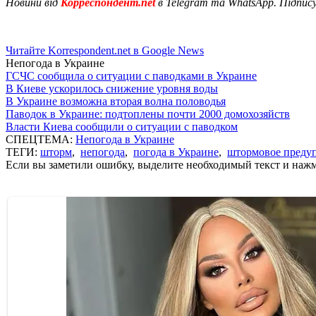
Новини від
Корреспондент.net
в Telegram та WhatsApp. Підпис
Читайте Korrespondent.net в Google News
Непогода в Украине
ГСЧС сообщила о ситуации с паводками в Украине
В Киеве ускорилось снижение уровня воды
В Украине возможна вторая волна половодья
Паводок в Украине: подтоплены почти 2000 домохозяйств
Власти Киева сообщили о ситуации с паводком
СПЕЦТЕМА:
Непогода в Украине
ТЕГИ:
шторм
,
непогода
,
погода в Украине
,
штормовое преду
Если вы заметили ошибку, выделите необходимый текст и нажми