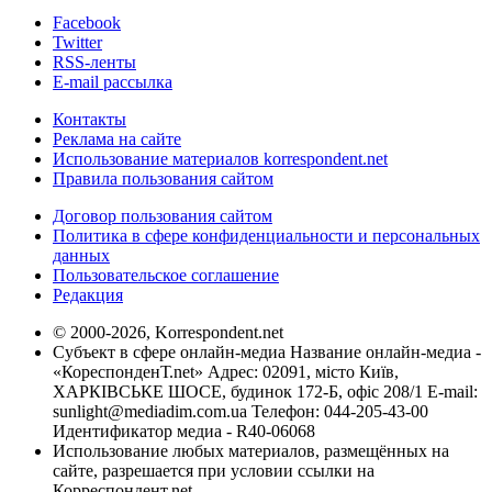
Facebook
Twitter
RSS-ленты
E-mail рассылка
Контакты
Реклама на сайте
Использование материалов korrespondent.net
Правила пользования сайтом
Договор пользования сайтом
Политика в сфере конфиденциальности и персональных
данных
Пользовательское соглашение
Редакция
© 2000-2026, Korrespondent.net
Субъект в сфере онлайн-медиа Название онлайн-медиа -
«КореспонденТ.net» Адрес: 02091, місто Київ,
ХАРКІВСЬКЕ ШОСЕ, будинок 172-Б, офіс 208/1 E-mail:
sunlight@mediadim.com.ua
Телефон: 044-205-43-00
Идентификатор медиа - R40-06068
Использование любых материалов, размещённых на
сайте, разрешается при условии ссылки на
Корреспондент.net.