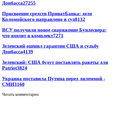
Донбасса
27255
Присвоение средств ПриватБанка: дело
Коломойского направлено в суд
8132
ВСУ получили новое снаряжение Бундесвера:
что входит в комплект
7271
Зеленский оценил гарантии США и судьбу
Донбасса
4139
Зеленский: США будут поставлять ракеты для
Patriot
3824
Украина поставила Путина перед дилеммой -
СМИ
3160
Читать комментарии