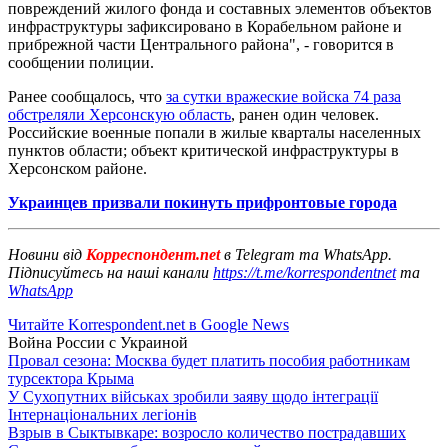
повреждений жилого фонда и составных элементов объектов
инфраструктуры зафиксировано в Корабельном районе и
прибрежной части Центрального района", - говорится в
сообщении полиции.
Ранее сообщалось, что
за сутки вражеские войска 74 раза
обстреляли Херсонскую область
, ранен один человек.
Российские военные попали в жилые кварталы населенных
пунктов области; объект критической инфраструктуры в
Херсонском районе.
Украинцев призвали покинуть прифронтовые города
Новини від
Корреспондент.net
в Telegram та WhatsApp.
Підписуйтесь на наші канали
https://t.me/korrespondentnet
та
WhatsApp
Читайте Korrespondent.net в Google News
Война России с Украиной
Провал сезона: Москва будет платить пособия работникам
турсектора Крыма
У Сухопутних військах зробили заяву щодо інтеграції
Інтернаціональних легіонів
Взрыв в Сыктывкаре: возросло количество пострадавших