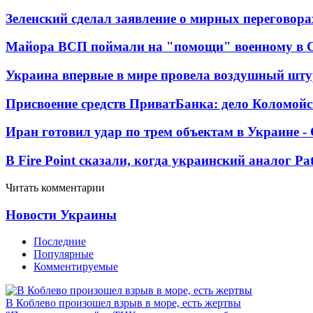
Зеленский сделал заявление о мирных переговора
Майора ВСП поймали на "помощи" военному в
Украина впервые в мире провела воздушный шту
Присвоение средств ПриватБанка: дело Коломойс
Иран готовил удар по трем объектам в Украине 
В Fire Point сказали, когда украинский аналог Pa
Читать комментарии
Новости Украины
Последние
Популярные
Комментируемые
В Коблево произошел взрыв в море, есть жертвы