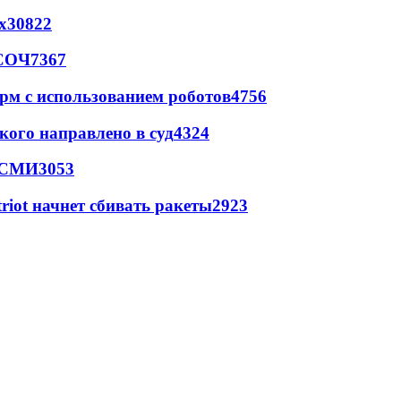
х
30822
 СОЧ
7367
рм с использованием роботов
4756
кого направлено в суд
4324
- СМИ
3053
triot начнет сбивать ракеты
2923