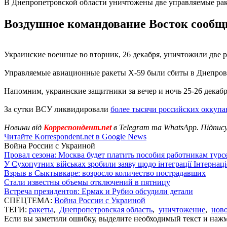
В Днепропетровской области уничтожены две управляемые ра
Воздушное командование Восток сообщи
Украинские военные во вторник, 26 декабря, уничтожили две 
Управляемые авиационные ракеты Х-59 были сбиты в Днепров
Напомним, украинские защитники за вечер и ночь 25-26 декаб
За сутки ВСУ ликвидировали
более тысячи российских оккупа
Новини від
Корреспондент.net
в Telegram та WhatsApp. Підпис
Читайте Korrespondent.net в Google News
Война России с Украиной
Провал сезона: Москва будет платить пособия работникам тур
У Сухопутних військах зробили заяву щодо інтеграції Інтернац
Взрыв в Сыктывкаре: возросло количество пострадавших
Стали известны объемы отключений в пятницу
Встреча президентов: Ермак и Рубио обсудили детали
СПЕЦТЕМА:
Война России с Украиной
ТЕГИ:
ракеты
,
Днепропетровская область
,
уничтожение
,
нов
Если вы заметили ошибку, выделите необходимый текст и нажми