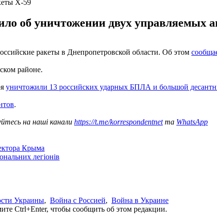
кеты Х-59
ло об уничтожении двух управляемых а
российские ракеты в Днепропетровской области. Об этом
сообща
ском районе.
ря
уничтожили 13 российских ударных БПЛА и большой десантн
нтов
.
уйтесь на наші канали
https://t.me/korrespondentnet
та
WhatsApp
сектора Крыма
іональних легіонів
ости Украины
,
Война с Россией
,
Война в Украине
те Ctrl+Enter, чтобы сообщить об этом редакции.