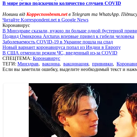
В мире резко подскочило количество случаев COVID
Новини від
Корреспондент.net
в Telegram та WhatsApp. Підпис
Читайте Korrespondent.net в Google News
Коронавирус
В Минздраве сказали, нужно ли больше одной бустерной прив
Подвид Омикрона Arcturus впервые привел к гибели человека
Заболеваемость COVID-19 в Украине пошла на спад
Новый вариант коронавируса попал из Индии в Европу
В США отменили режим ЧС, введенный из-за COVID
СПЕЦТЕМА:
Коронавирус
ТЕГИ:
Минздрав
,
вакцина
,
вакцинация
,
прививки
,
Коронави
Если вы заметили ошибку, выделите необходимый текст и нажми