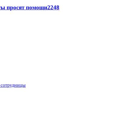
сты просят помощи
2248
е сотрудницы