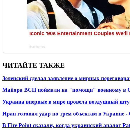
ЧИТАЙТЕ ТАКЖЕ
Зеленский сделал заявление о мирных переговора
Майора ВСП поймали на "помощи" военному в
Украина впервые в мире провела воздушный шту
Иран готовил удар по трем объектам в Украине 
В Fire Point сказали, когда украинский аналог Pa