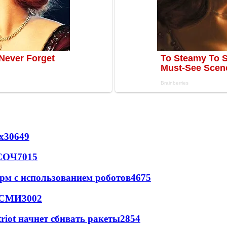
х
30649
 СОЧ
7015
рм с использованием роботов
4675
- СМИ
3002
triot начнет сбивать ракеты
2854