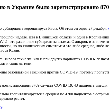
ю в Украине было зарегистрировано 870
 субварианта коронавируса Pirola. Об этом сегодня, 27 декабря,
прошлой неделе. Два в Винницкой области и один в Кропивницк
-2 - это различные субварианты штамма Омикрон, и за ними эп
нности, но по клиническим симптомам это либо среднее, либо ле
горь Кузин.
а Пирола такие же, как и при других вариантах COVID-19: насм
лаз и сыпь на теле.
чены безоплатной вакциной против COVID-19, поэтому пропуст
арегистрированы 8709 случаев COVID-19, 43 пациента умерли.
дельно госпитализируется в среднем по 4200 пациентов с остр
едельно растет.
19