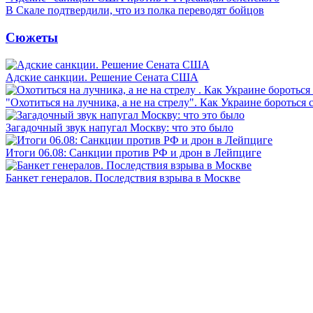
В Скале подтвердили, что из полка переводят бойцов
Сюжеты
Адские санкции. Решение Сената США
"Охотиться на лучника, а не на стрелу". Как Украине бороться 
Загадочный звук напугал Москву: что это было
Итоги 06.08: Санкции против РФ и дрон в Лейпциге
Банкет генералов. Последствия взрыва в Москве