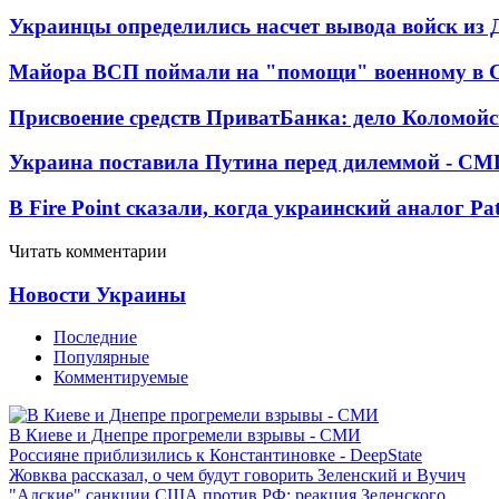
Украинцы определились насчет вывода войск из 
Майора ВСП поймали на "помощи" военному в
Присвоение средств ПриватБанка: дело Коломойс
Украина поставила Путина перед дилеммой - СМ
В Fire Point сказали, когда украинский аналог Pa
Читать комментарии
Новости Украины
Последние
Популярные
Комментируемые
В Киеве и Днепре прогремели взрывы - СМИ
Россияне приблизились к Константиновке - DeepState
Жовква рассказал, о чем будут говорить Зеленский и Вучич
"Адские" санкции США против РФ: реакция Зеленского