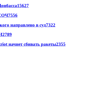
Донбасса
15627
 СОЧ
7556
кого направлено в суд
7322
И
2789
triot начнет сбивать ракеты
2355