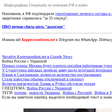
Инфографика Генштаба по потерям РФ в войне
Напомним, в РФ подтвердили
уничтожение личного состава и
защитники справились "за 35 секунд".
ПВО ночью сбила пять "шахедов"
Новини від
Корреспондент.net
в Telegram та WhatsApp. Підпис
Читайте Korrespondent.net в Google News
Война России с Украиной
Провал сезона: Москва будет платить пособия работникам тур
У Сухопутних військах зробили заяву щодо інтеграції Інтернац
Взрыв в Сыктывкаре: возросло количество пострадавших
Стали известны объемы отключений в пятницу
Встреча президентов: Ермак и Рубио обсудили детали
СПЕЦТЕМА:
Война России с Украиной
ТЕГИ:
потери
,
новости Украины
,
Война с Россией
,
Война в 
Если вы заметили ошибку, выделите необходимый текст и нажми