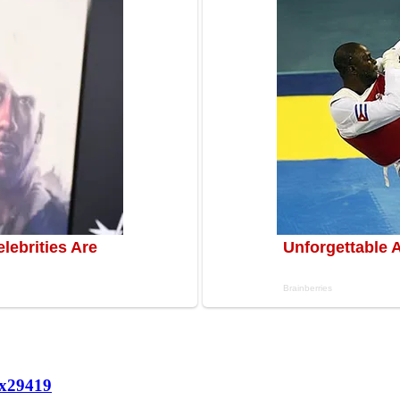
х
29419