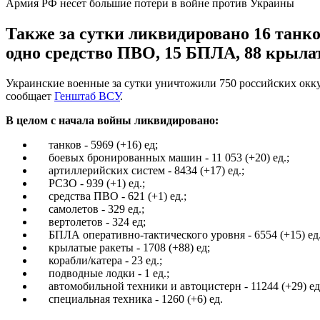
Армия РФ несет большие потери в войне против Украины
Также за сутки ликвидировано 16 танк
одно средство ПВО, 15 БПЛА, 88 крыла
Украинские военные за сутки уничтожили 750 российских оккуп
сообщает
Генштаб ВСУ
.
В целом с начала войны ликвидировано:
танков - 5969 (+16) ед;
боевых бронированных машин - 11 053 (+20) ед.;
артиллерийских систем - 8434 (+17) ед.;
РСЗО - 939 (+1) ед.;
средства ПВО - 621 (+1) ед.;
самолетов - 329 ед.;
вертолетов - 324 ед;
БПЛА оперативно-тактического уровня - 6554 (+15) ед.
крылатые ракеты - 1708 (+88) ед;
корабли/катера - 23 ед.;
подводные лодки - 1 ед.;
автомобильной техники и автоцистерн - 11244 (+29) ед
специальная техника - 1260 (+6) ед.