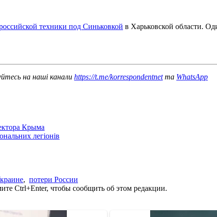
 российской техники под Синьковкой
в Харьковской области. Од
уйтесь на наші канали
https://t.me/korrespondentnet
та
WhatsApp
сектора Крыма
іональних легіонів
Украине
,
потери России
те Ctrl+Enter, чтобы сообщить об этом редакции.