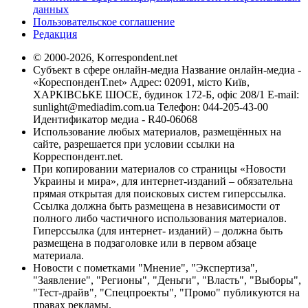
данных
Пользовательское соглашение
Редакция
© 2000-2026, Korrespondent.net
Субъект в сфере онлайн-медиа Название онлайн-медиа -
«КореспонденТ.net» Адрес: 02091, місто Київ,
ХАРКІВСЬКЕ ШОСЕ, будинок 172-Б, офіс 208/1 E-mail:
sunlight@mediadim.com.ua
Телефон: 044-205-43-00
Идентификатор медиа - R40-06068
Использование любых материалов, размещённых на
сайте, разрешается при условии ссылки на
Корреспондент.net.
При копировании материалов со страницы «Новости
Украины и мира», для интернет-изданий – обязательна
прямая открытая для поисковых систем гиперссылка.
Ссылка должна быть размещена в независимости от
полного либо частичного использования материалов.
Гиперссылка (для интернет- изданий) – должна быть
размещена в подзаголовке или в первом абзаце
материала.
Новости с пометками "Мнение", "Экспертиза",
"Заявление", "Регионы", "Деньги", "Власть", "Выборы",
"Тест-драйв", "Спецпроекты", "Промо" публикуются на
правах рекламы.