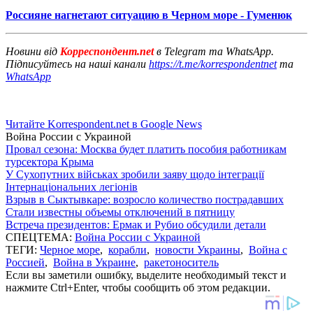
Россияне нагнетают ситуацию в Черном море - Гуменюк
Новини від
Корреспондент.net
в Telegram та WhatsApp.
Підписуйтесь на наші канали
https://t.me/korrespondentnet
та
WhatsApp
Читайте Korrespondent.net в Google News
Война России с Украиной
Провал сезона: Москва будет платить пособия работникам
турсектора Крыма
У Сухопутних військах зробили заяву щодо інтеграції
Інтернаціональних легіонів
Взрыв в Сыктывкаре: возросло количество пострадавших
Стали известны объемы отключений в пятницу
Встреча президентов: Ермак и Рубио обсудили детали
СПЕЦТЕМА:
Война России с Украиной
ТЕГИ:
Черное море
,
корабли
,
новости Украины
,
Война с
Россией
,
Война в Украине
,
ракетоноситель
Если вы заметили ошибку, выделите необходимый текст и
нажмите Ctrl+Enter, чтобы сообщить об этом редакции.