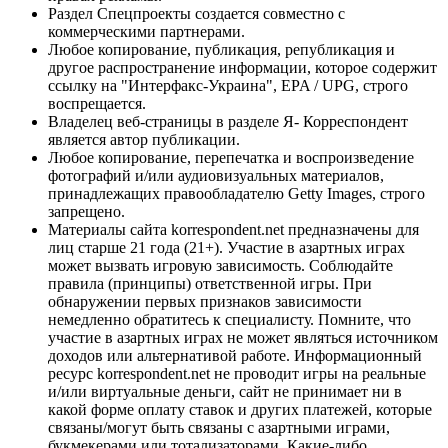
Раздел Спецпроекты создается совместно с
коммерческими партнерами.
Любое копирование, публикация, републикация и
другое распространение информации, которое содержит
ссылку на "Интерфакс-Украина", EPA / UPG, строго
воспрещается.
Владелец веб-страницы в разделе Я- Корреспондент
является автор публикации.
Любое копирование, перепечатка и воспроизведение
фотографий и/или аудиовизуальных материалов,
принадлежащих правообладателю Getty Images, строго
запрещено.
Материалы сайта korrespondent.net предназначены для
лиц старше 21 года (21+). Участие в азартных играх
может вызвать игровую зависимость. Соблюдайте
правила (принципы) ответственной игры. При
обнаружении первых признаков зависимости
немедленно обратитесь к специалисту. Помните, что
участие в азартных играх не может являться источником
доходов или альтернативой работе. Информационный
ресурс korrespondent.net не проводит игры на реальные
и/или виртуальные деньги, сайт не принимает ни в
какой форме оплату ставок и других платежей, которые
связаны/могут быть связаны с азартными играми,
букмекерами или тотализаторами. Какие-либо