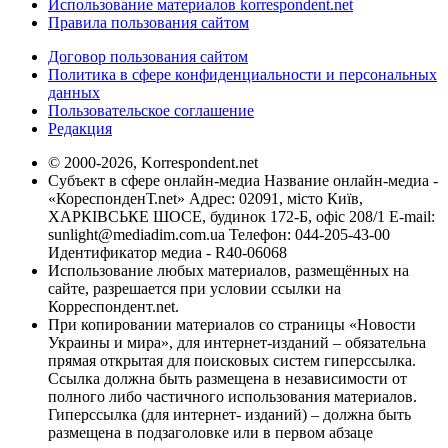
Использование материалов korrespondent.net
Правила пользования сайтом
Договор пользования сайтом
Политика в сфере конфиденциальности и персональных
данных
Пользовательское соглашение
Редакция
© 2000-2026, Korrespondent.net
Субъект в сфере онлайн-медиа Название онлайн-медиа -
«КореспонденТ.net» Адрес: 02091, місто Київ,
ХАРКІВСЬКЕ ШОСЕ, будинок 172-Б, офіс 208/1 E-mail:
sunlight@mediadim.com.ua
Телефон: 044-205-43-00
Идентификатор медиа - R40-06068
Использование любых материалов, размещённых на
сайте, разрешается при условии ссылки на
Корреспондент.net.
При копировании материалов со страницы «Новости
Украины и мира», для интернет-изданий – обязательна
прямая открытая для поисковых систем гиперссылка.
Ссылка должна быть размещена в независимости от
полного либо частичного использования материалов.
Гиперссылка (для интернет- изданий) – должна быть
размещена в подзаголовке или в первом абзаце