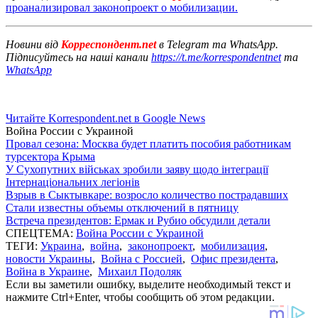
проанализировал законопроект о мобилизации.
Новини від
Корреспондент.net
в Telegram та WhatsApp.
Підписуйтесь на наші канали
https://t.me/korrespondentnet
та
WhatsApp
Читайте Korrespondent.net в Google News
Война России с Украиной
Провал сезона: Москва будет платить пособия работникам
турсектора Крыма
У Сухопутних військах зробили заяву щодо інтеграції
Інтернаціональних легіонів
Взрыв в Сыктывкаре: возросло количество пострадавших
Стали известны объемы отключений в пятницу
Встреча президентов: Ермак и Рубио обсудили детали
СПЕЦТЕМА:
Война России с Украиной
ТЕГИ:
Украина
,
война
,
законопроект
,
мобилизация
,
новости Украины
,
Война с Россией
,
Офис президента
,
Война в Украине
,
Михаил Подоляк
Если вы заметили ошибку, выделите необходимый текст и
нажмите Ctrl+Enter, чтобы сообщить об этом редакции.