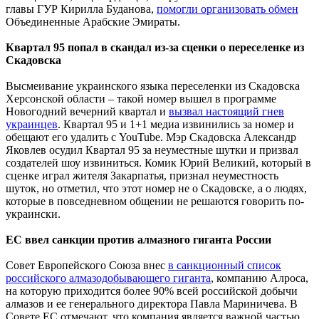
главы ГУР Кирилла Буданова,
помогли организовать обмен
Объединенные Арабские Эмираты.
Квартал 95 попал в скандал из-за сценки о переселенке из
Скадовска
Высмеивание украинского языка переселенки из Скадовска
Херсонской области – такой номер вышел в программе
Новогодний вечерний квартал и
вызвал настоящий гнев
украинцев
. Квартал 95 и 1+1 медиа извинились за номер и
обещают его удалить с YouTube. Мэр Скадовска Александр
Яковлев осудил Квартал 95 за неуместные шутки и призвал
создателей шоу извиниться. Комик Юрий Великий, который в
сценке играл жителя Закарпатья, признал неуместность
шуток, но отметил, что этот номер не о Скадовске, а о людях,
которые в повседневном общении не решаются говорить по-
украински.
ЕС ввел санкции против алмазного гиганта России
Совет Европейского Союза внес
в санкционный список
российского алмазодобывающего гиганта
, компанию Алроса,
на которую приходится более 90% всей российской добычи
алмазов и ее генерального директора Павла Мариничева. В
Совете ЕС отмечают, что компания является важной частью