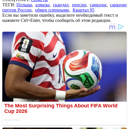
ТЕГИ:
Польша
,
алмазы
,
скандал
,
пенсии
,
санкции
,
санкции
против России
,
обмен пленными
,
Квартал 95
Если вы заметили ошибку, выделите необходимый текст и
нажмите Ctrl+Enter, чтобы сообщить об этом редакции.