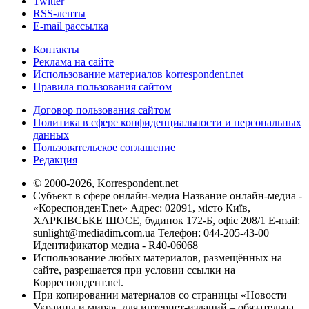
Twitter
RSS-ленты
E-mail рассылка
Контакты
Реклама на сайте
Использование материалов korrespondent.net
Правила пользования сайтом
Договор пользования сайтом
Политика в сфере конфиденциальности и персональных
данных
Пользовательское соглашение
Редакция
© 2000-2026, Korrespondent.net
Субъект в сфере онлайн-медиа Название онлайн-медиа -
«КореспонденТ.net» Адрес: 02091, місто Київ,
ХАРКІВСЬКЕ ШОСЕ, будинок 172-Б, офіс 208/1 E-mail:
sunlight@mediadim.com.ua
Телефон: 044-205-43-00
Идентификатор медиа - R40-06068
Использование любых материалов, размещённых на
сайте, разрешается при условии ссылки на
Корреспондент.net.
При копировании материалов со страницы «Новости
Украины и мира», для интернет-изданий – обязательна