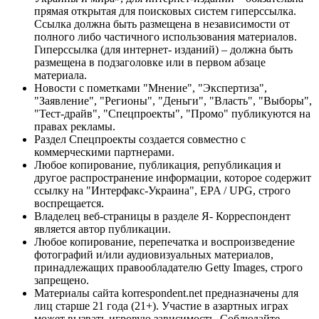
прямая открытая для поисковых систем гиперссылка.
Ссылка должна быть размещена в независимости от
полного либо частичного использования материалов.
Гиперссылка (для интернет- изданий) – должна быть
размещена в подзаголовке или в первом абзаце
материала.
Новости с пометками "Мнение", "Экспертиза",
"Заявление", "Регионы", "Деньги", "Власть", "Выборы",
"Тест-драйв", "Спецпроекты", "Промо" публикуются на
правах рекламы.
Раздел Спецпроекты создается совместно с
коммерческими партнерами.
Любое копирование, публикация, републикация и
другое распространение информации, которое содержит
ссылку на "Интерфакс-Украина", EPA / UPG, строго
воспрещается.
Владелец веб-страницы в разделе Я- Корреспондент
является автор публикации.
Любое копирование, перепечатка и воспроизведение
фотографий и/или аудиовизуальных материалов,
принадлежащих правообладателю Getty Images, строго
запрещено.
Материалы сайта korrespondent.net предназначены для
лиц старше 21 года (21+). Участие в азартных играх
может вызвать игровую зависимость. Соблюдайте