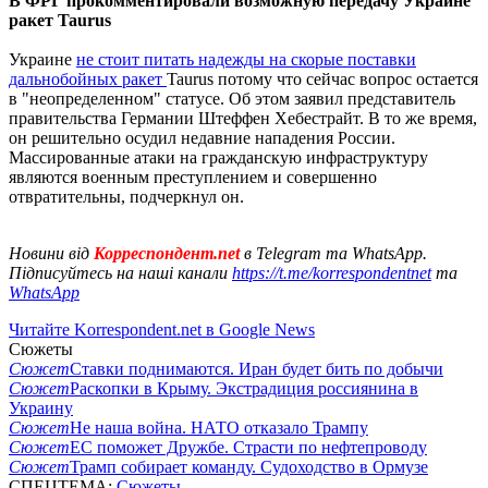
В ФРГ прокомментировали возможную передачу Украине
ракет Taurus
Украине
не стоит питать надежды на скорые поставки
дальнобойных ракет
Taurus потому что сейчас вопрос остается
в "неопределенном" статусе. Об этом заявил представитель
правительства Германии Штеффен Хебестрайт. В то же время,
он решительно осудил недавние нападения России.
Массированные атаки на гражданскую инфраструктуру
являются военным преступлением и совершенно
отвратительны, подчеркнул он.
Новини від
Корреспондент.net
в Telegram та WhatsApp.
Підписуйтесь на наші канали
https://t.me/korrespondentnet
та
WhatsApp
Читайте Korrespondent.net в Google News
Сюжеты
Сюжет
Ставки поднимаются. Иран будет бить по добычи
Сюжет
Раскопки в Крыму. Экстрадиция россиянина в
Украину
Сюжет
Не наша война. НАТО отказало Трампу
Сюжет
ЕС поможет Дружбе. Страсти по нефтепроводу
Сюжет
Трамп собирает команду. Судоходство в Ормузе
СПЕЦТЕМА:
Сюжеты