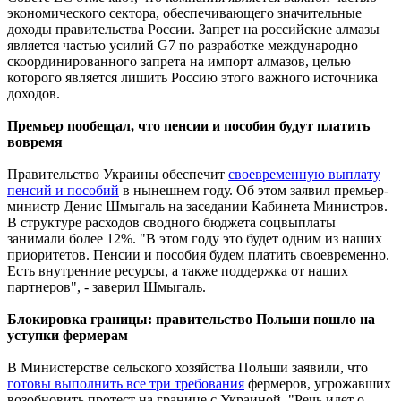
экономического сектора, обеспечивающего значительные
доходы правительства России. Запрет на российские алмазы
является частью усилий G7 по разработке международно
скоординированного запрета на импорт алмазов, целью
которого является лишить Россию этого важного источника
доходов.
Премьер пообещал, что пенсии и пособия будут платить
вовремя
Правительство Украины обеспечит
своевременную выплату
пенсий и пособий
в нынешнем году. Об этом заявил премьер-
министр Денис Шмыгаль на заседании Кабинета Министров.
В структуре расходов сводного бюджета соцвыплаты
занимали более 12%. "В этом году это будет одним из наших
приоритетов. Пенсии и пособия будем платить своевременно.
Есть внутренние ресурсы, а также поддержка от наших
партнеров", - заверил Шмыгаль.
Блокировка границы: правительство Польши пошло на
уступки фермерам
В Министерстве сельского хозяйства Польши заявили, что
готовы выполнить все три требования
фермеров, угрожавших
возобновить протест на границе с Украиной. "Речь идет о