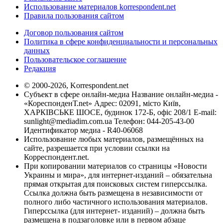
Использование материалов korrespondent.net
Правила пользования сайтом
Договор пользования сайтом
Политика в сфере конфиденциальности и персональных
данных
Пользовательское соглашение
Редакция
© 2000-2026, Korrespondent.net
Субъект в сфере онлайн-медиа Название онлайн-медиа -
«КореспонденТ.net» Адрес: 02091, місто Київ,
ХАРКІВСЬКЕ ШОСЕ, будинок 172-Б, офіс 208/1 E-mail:
sunlight@mediadim.com.ua
Телефон: 044-205-43-00
Идентификатор медиа - R40-06068
Использование любых материалов, размещённых на
сайте, разрешается при условии ссылки на
Корреспондент.net.
При копировании материалов со страницы «Новости
Украины и мира», для интернет-изданий – обязательна
прямая открытая для поисковых систем гиперссылка.
Ссылка должна быть размещена в независимости от
полного либо частичного использования материалов.
Гиперссылка (для интернет- изданий) – должна быть
размещена в подзаголовке или в первом абзаце