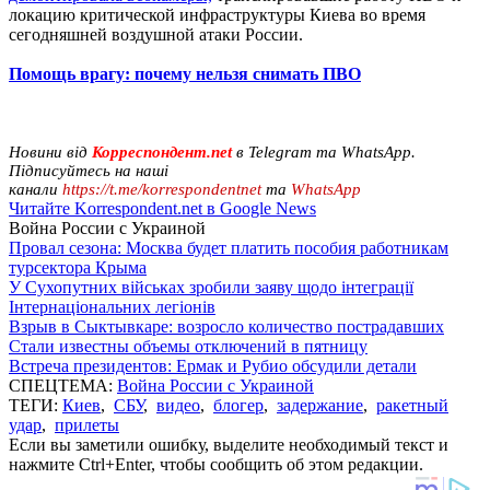
локацию критической инфраструктуры Киева во время
сегодняшней воздушной атаки России.
Помощь врагу: почему нельзя снимать ПВО
Новини від
Корреспондент.net
в Telegram та WhatsApp.
Підписуйтесь на наші
канали
https://t.me/korrespondentnet
та
WhatsApp
Читайте Korrespondent.net в Google News
Война России с Украиной
Провал сезона: Москва будет платить пособия работникам
турсектора Крыма
У Сухопутних військах зробили заяву щодо інтеграції
Інтернаціональних легіонів
Взрыв в Сыктывкаре: возросло количество пострадавших
Стали известны объемы отключений в пятницу
Встреча президентов: Ермак и Рубио обсудили детали
СПЕЦТЕМА:
Война России с Украиной
ТЕГИ:
Киев
,
СБУ
,
видео
,
блогер
,
задержание
,
ракетный
удар
,
прилеты
Если вы заметили ошибку, выделите необходимый текст и
нажмите Ctrl+Enter, чтобы сообщить об этом редакции.