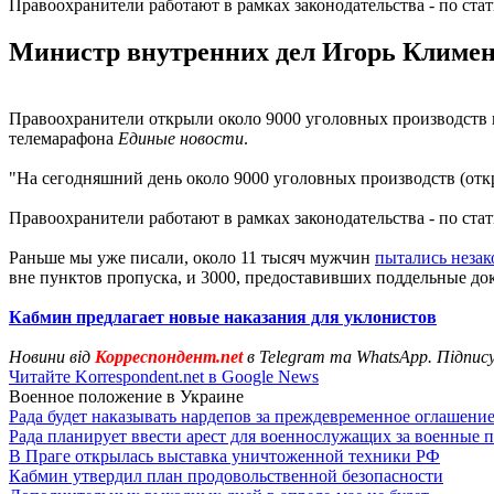
Правоохранители работают в рамках законодательства - по ста
Министр внутренних дел Игорь Клименк
Правоохранители открыли около 9000 уголовных производств 
телемарафона
Единые новости
.
"На сегодняшний день около 9000 уголовных производств (откры
Правоохранители работают в рамках законодательства - по ста
Раньше мы уже писали, около 11 тысяч мужчин
пытались незак
вне пунктов пропуска, и 3000, предоставивших поддельные до
Кабмин предлагает новые наказания для уклонистов
Новини від
Корреспондент.net
в Telegram та WhatsApp. Підпис
Читайте Korrespondent.net в Google News
Военное положение в Украине
Рада будет наказывать нардепов за преждевременное оглашен
Рада планирует ввести арест для военнослужащих за военные 
В Праге открылась выставка уничтоженной техники РФ
Кабмин утвердил план продовольственной безопасности