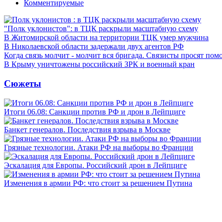
Комментируемые
"Полк уклонистов": в ТЦК раскрыли масштабную схему
В Житомирской области на территории ТЦК умер мужчина
В Николаевской области задержали двух агентов РФ
Когда связь молчит - молчит вся бригада. Связисты просят по
В Крыму уничтожены российский ЗРК и военный кран
Сюжеты
Итоги 06.08: Санкции против РФ и дрон в Лейпциге
Банкет генералов. Последствия взрыва в Москве
Грязные технологии. Атаки РФ на выборы во Франции
Эскалация для Европы. Российский дрон в Лейпциге
Изменения в армии РФ: что стоит за решением Путина