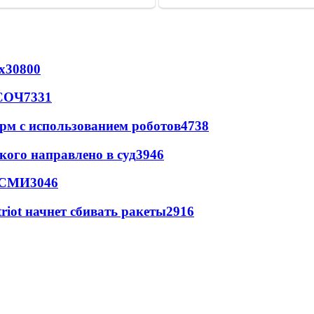
х
30800
 СОЧ
7331
рм с использованием роботов
4738
кого направлено в суд
3946
- СМИ
3046
triot начнет сбивать ракеты
2916