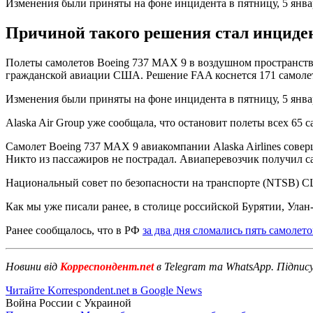
Изменения были приняты на фоне инцидента в пятницу, 5 января
Причиной такого решения стал инцидент,
Полеты самолетов Boeing 737 MAX 9 в воздушном пространст
гражданской авиации США. Решение FAA коснется 171 самоле
Изменения были приняты на фоне инцидента в пятницу, 5 января
Alaska Air Group уже сообщала, что остановит полеты всех 65 с
Самолет Boeing 737 MAX 9 авиакомпании Alaska Airlines совер
Никто из пассажиров не пострадал. Авиаперевозчик получил сам
Национальный совет по безопасности на транспорте (NTSB) С
Как мы уже писали ранее, в столице российской Бурятии, Улан-
Ранее сообщалось, что в РФ
за два дня сломались пять самолето
Новини від
Корреспондент.net
в Telegram та WhatsApp. Підпис
Читайте Korrespondent.net в Google News
Война России с Украиной