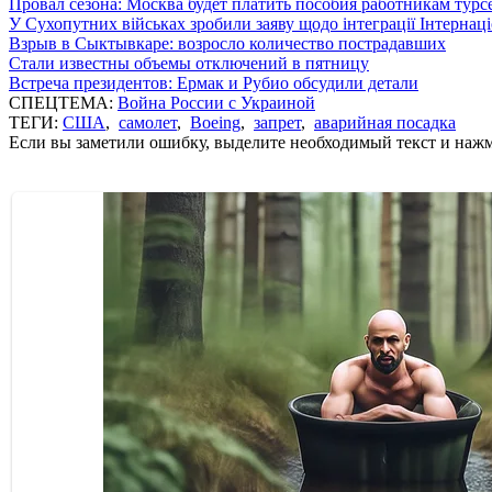
Провал сезона: Москва будет платить пособия работникам тур
У Сухопутних військах зробили заяву щодо інтеграції Інтернац
Взрыв в Сыктывкаре: возросло количество пострадавших
Стали известны объемы отключений в пятницу
Встреча президентов: Ермак и Рубио обсудили детали
СПЕЦТЕМА:
Война России с Украиной
ТЕГИ:
США
,
самолет
,
Boeing
,
запрет
,
аварийная посадка
Если вы заметили ошибку, выделите необходимый текст и нажми