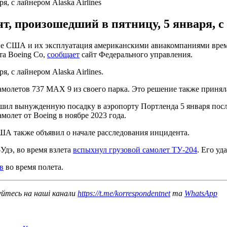
, с лайнером Alaska Airlines
 произошедший в пятницу, 5 января, с р
ве США и их эксплуатация американскими авиакомпаниями вре
та Boeing Co,
сообщает
сайт Федерального управления.
, с лайнером Alaska Airlines.
амолетов 737 MAX 9 из своего парка. Это решение также приняла 
шил вынужденную посадку в аэропорту Портленда 5 января после
олет от Boeing в ноябре 2023 года.
ША также объявил о начале расследования инцидента.
Удэ, во время взлета
вспыхнул грузовой самолет ТУ-204
. Его уд
в
во время полета.
уйтесь на наші канали
https://t.me/korrespondentnet
та
WhatsApp