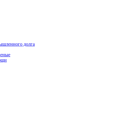
мышленного долга
неные
мощи