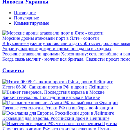
Новости Украины
Последние
Популярные
Комментируемые
Морские дроны атаковали порт в Ялте - соцсети
В Буковине мужчину заставляли отдать 50 тысяч долларов вы
Украину накроют дожди и грозы: погода на выходных
Россияне атаковали дронами Херсонщину: есть погибшие и ра
Когда связь молчит - молчит вся бригада. Связисты просят по
Сюжеты
Итоги 06.08: Санкции против РФ и дрон в Лейпциге
Банкет генералов. Последствия взрыва в Москве
Грязные технологии. Атаки РФ на выборы во Франции
Эскалация для Европы. Российский дрон в Лейпциге
Изменения в армии РФ: что стоит за решением Путина