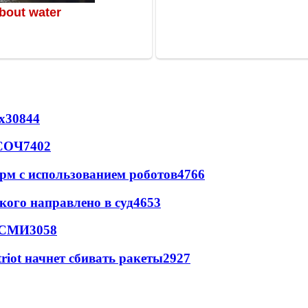
х
30844
 СОЧ
7402
рм с использованием роботов
4766
кого направлено в суд
4653
- СМИ
3058
triot начнет сбивать ракеты
2927