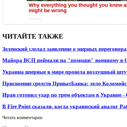
ЧИТАЙТЕ ТАКЖЕ
Зеленский сделал заявление о мирных переговора
Майора ВСП поймали на "помощи" военному в
Украина впервые в мире провела воздушный шту
Присвоение средств ПриватБанка: дело Коломойс
Иран готовил удар по трем объектам в Украине 
В Fire Point сказали, когда украинский аналог Pa
Читать комментарии