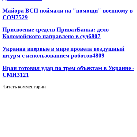
Майора ВСП поймали на "помощи" военному в
СОЧ
7529
Присвоение средств ПриватБанка: дело
Коломойского направлено в суд
6807
Украина впервые в мире провела воздушный
штурм с использованием роботов
4809
Иран готовил удар по трем объектам в Украине -
СМИ
3121
Читать комментарии