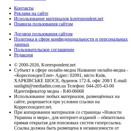
Контакты
Реклама на сайте
Использование материалов korrespondent.net
Правила пользования сайтом
Договор пользования сайтом
Политика в сфере конфиденциальности и персональных
данных
Пользовательское соглашение
Редакция
© 2000-2026, Korrespondent.net
Субъект в сфере онлайн-медиа Название онлайн-медиа -
«КореспонденТ.net» Адрес: 02091, місто Київ,
ХАРКІВСЬКЕ ШОСЕ, будинок 172-Б, офіс 208/1 E-mail:
sunlight@mediadim.com.ua
Телефон: 044-205-43-00
Идентификатор медиа - R40-06068
Использование любых материалов, размещённых на
сайте, разрешается при условии ссылки на
Корреспондент.net.
При копировании материалов со страницы «Новости
Украины и мира», для интернет-изданий – обязательна
прямая открытая для поисковых систем гиперссылка.
Ссылка должна быть размещена в независимости от