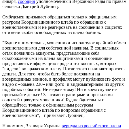
января,
сообщил
уполномоченный Верховной Рады по правам
человека Дмитрий Лубинец.
Омбудсмен призывает обращаться только к официальным
ресурсам Координационного штаба по обращению с
военнопленными и не реагировать на сообщения в соцсетях
от имени якобы освобожденных из плена бойцов.
"Будьте внимательны, мошенники используют крайний обмен
военнопленными для собственной наживы. В социальных
сетях появились аккаунты, представляющие себя
освобожденными из плена защитниками и обещающие
предоставить информацию вроде о тех военных, которых
"видели" во вражеском плену. После этого начинают просить
деньги. Для того, чтобы быть более похожими на
возвращенных воинов, в профилях могут публиковать фото и
видео с «обмена 230» или фото- и видеоматериалы из других
подобных событий. Не верьте этому! Ни в коем случае не
присылайте деньги! За этими страницами и профилями
соцсетей прячутся мошенники! Будьте бдительны и
обращайтесь только к официальным ресурсам
Координационного штаба по вопросам обращения с
военнопленными", - призывает Лубинец.
Напомним, 3 января Украина
вернула из российского плена