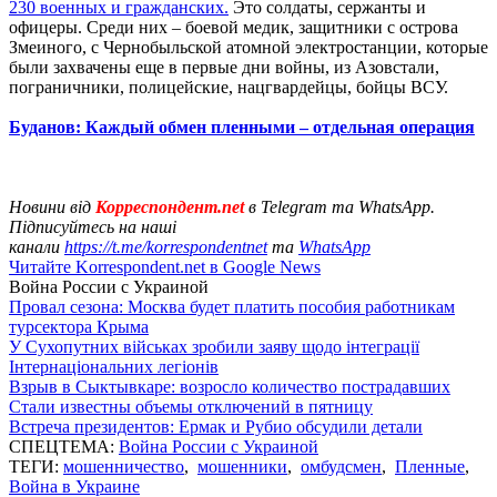
230 военных и гражданских.
Это солдаты, сержанты и
офицеры. Среди них – боевой медик, защитники с острова
Змеиного, с Чернобыльской атомной электростанции, которые
были захвачены еще в первые дни войны, из Азовстали,
пограничники, полицейские, нацгвардейцы, бойцы ВСУ.
Буданов: Каждый обмен пленными – отдельная операция
Новини від
Корреспондент.net
в Telegram та WhatsApp.
Підписуйтесь на наші
канали
https://t.me/korrespondentnet
та
WhatsApp
Читайте Korrespondent.net в Google News
Война России с Украиной
Провал сезона: Москва будет платить пособия работникам
турсектора Крыма
У Сухопутних військах зробили заяву щодо інтеграції
Інтернаціональних легіонів
Взрыв в Сыктывкаре: возросло количество пострадавших
Стали известны объемы отключений в пятницу
Встреча президентов: Ермак и Рубио обсудили детали
СПЕЦТЕМА:
Война России с Украиной
ТЕГИ:
мошенничество
,
мошенники
,
омбудсмен
,
Пленные
,
Война в Украине