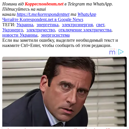
Новини від
Корреспондент.net
в Telegram та WhatsApp.
Підписуйтесь на наші
канали
https://t.me/korrespondentnet
та
WhatsApp
Читайте Korrespondent.net в Google News
ТЕГИ:
Украина
,
энергетика
,
электроэнергия
,
свет
,
Укрэнерго
,
электричество
,
отключение электричества
,
новости Украины
,
энергосистема
Если вы заметили ошибку, выделите необходимый текст и
нажмите Ctrl+Enter, чтобы сообщить об этом редакции.