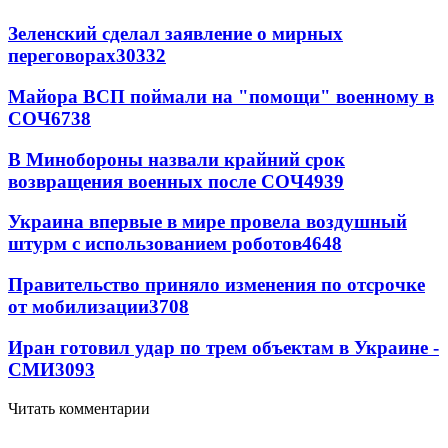
Зеленский сделал заявление о мирных
переговорах
30332
Майора ВСП поймали на "помощи" военному в
СОЧ
6738
В Минобороны назвали крайний срок
возвращения военных после СОЧ
4939
Украина впервые в мире провела воздушный
штурм с использованием роботов
4648
Правительство приняло изменения по отсрочке
от мобилизации
3708
Иран готовил удар по трем объектам в Украине -
СМИ
3093
Читать комментарии