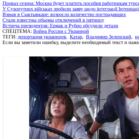
Провал сезона: Москва будет платить пособия работникам тур
У Сухопутних військах зробили заяву щодо інтеграції Інтернац
Взрыв в Сыктывкаре: возросло количество пострадавших
Стали известны объемы отключений в пятницу
Встреча президентов: Ермак и Рубио обсудили детали
СПЕЦТЕМА:
Война России с Украиной
ТЕГИ:
депортация украинцев
,
Катар
,
Владимир Зеленский
,
н
Если вы заметили ошибку, выделите необходимый текст и нажми