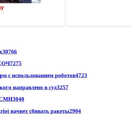
х
30766
 СОЧ
7275
рм с использованием роботов
4723
кого направлено в суд
3257
- СМИ
3040
triot начнет сбивать ракеты
2904