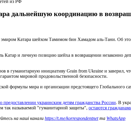
етей из РФ
Катара дальнейшую координацию в возвр
с эмиром Катара шейхом Тамимом бин Хамадом аль-Тани. Об эт
оль Катар и личную позицию шейха в возвращении незаконно де
ров в гуманитарную инициативу Grain from Ukraine и заверил, 
 гарантом мировой продовольственной безопасности.
кой формулы мира и организации предстоящего Глобального са
 о предоставлении украинским детям гражданства России
. В ук
м так называемой "гуманитарной защиты",
остаются гражданам
уйтесь на наші канали
https://t.me/korrespondentnet
та
WhatsApp