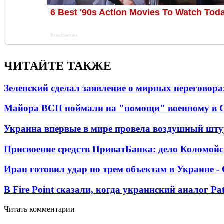
ЧИТАЙТЕ ТАКЖЕ
Зеленский сделал заявление о мирных переговора
Майора ВСП поймали на "помощи" военному в
Украина впервые в мире провела воздушный шту
Присвоение средств ПриватБанка: дело Коломойс
Иран готовил удар по трем объектам в Украине 
В Fire Point сказали, когда украинский аналог Pa
Читать комментарии