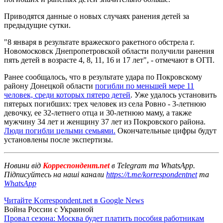
Приводятся данные о новых случаях ранения детей за
предыдущие сутки.
"8 января в результате вражеского ракетного обстрела г.
Новомосковск Днепропетровской области получили ранения
пять детей в возрасте 4, 8, 11, 16 и 17 лет", - отмечают в ОГП.
Ранее сообщалось, что в результате удара по Покровскому
району Донецкой области
погибли по меньшей мере 11
человек, среди которых пятеро детей
. Уже удалось установить
пятерых погибших: трех человек из села Ровно - 3-летнюю
девочку, ее 32-летнего отца и 30-летнюю маму, а также
мужчину 34 лет и женщину 37 лет из Покровского района.
Люди погибли целыми семьями.
Окончательные цифры будут
установлены после экспертизы.
Новини від
Корреспондент.net
в Telegram та WhatsApp.
Підписуйтесь на наші канали
https://t.me/korrespondentnet
та
WhatsApp
Читайте Korrespondent.net в Google News
Война России с Украиной
Провал сезона: Москва будет платить пособия работникам