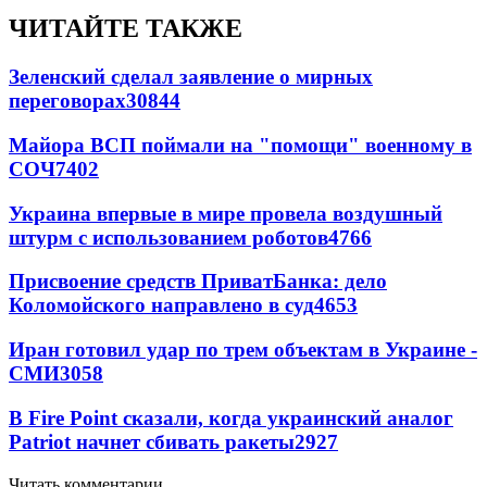
ЧИТАЙТЕ ТАКЖЕ
Зеленский сделал заявление о мирных
переговорах
30844
Майора ВСП поймали на "помощи" военному в
СОЧ
7402
Украина впервые в мире провела воздушный
штурм с использованием роботов
4766
Присвоение средств ПриватБанка: дело
Коломойского направлено в суд
4653
Иран готовил удар по трем объектам в Украине -
СМИ
3058
В Fire Point сказали, когда украинский аналог
Patriot начнет сбивать ракеты
2927
Читать комментарии