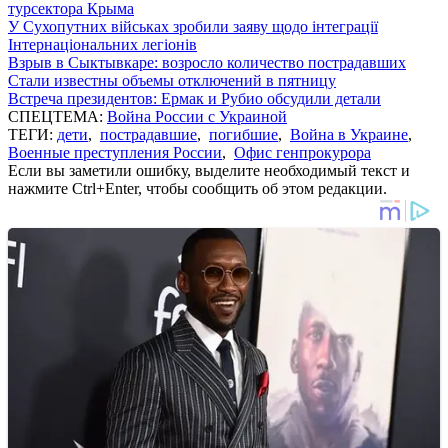
турсектора Крыма
У Сухопутних військах зробили заяву щодо інтеграції
Інтернаціональних легіонів
Взрыв в Сыктывкаре: возросло количество пострадавших
Стали известны объемы отключений в пятницу
Встреча президентов: Ермак и Рубио обсудили детали
СПЕЦТЕМА:
Война России с Украиной
ТЕГИ:
дети
,
пострадавшие
,
погибшие
,
Война в Украине
,
Военные преступления России
,
Офис генпрокурора
Если вы заметили ошибку, выделите необходимый текст и
нажмите Ctrl+Enter, чтобы сообщить об этом редакции.