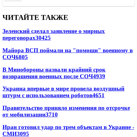
ЧИТАЙТЕ ТАКЖЕ
Зеленский сделал заявление о мирных
переговорах
30425
Майора ВСП поймали на "помощи" военному в
СОЧ
6805
В Минобороны назвали крайний срок
возвращения военных после СОЧ
4939
Украина впервые в мире провела воздушный
штурм с использованием роботов
4651
Правительство приняло изменения по отсрочке
от мобилизации
3710
Иран готовил удар по трем объектам в Украине -
СМИ
3095