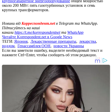
крупногабаритное энергооборудование
общей мощностью
около 200 МВт: пять газотурбинных установок и семь
крупных трансформаторов.
Новини від
Корреспондент.net
в Telegram та WhatsApp.
Підписуйтесь на наші
канали
https://t.me/korrespondentnet
та
WhatsApp
Читайте Korrespondent.net в Google News
ТЕГИ:
Япония
,
Лекарственные препараты
,
лекарства
,
роддом
,
Генассамблея ООН
,
новости Украины
Если вы заметили ошибку, выделите необходимый текст и
нажмите Ctrl+Enter, чтобы сообщить об этом редакции.