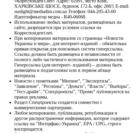
«КореспонденТ.net» Адрес: 02091, місто Київ,
ХАРКІВСЬКЕ ШОСЕ, будинок 172-Б, офіс 208/1 E-mail:
sunlight@mediadim.com.ua
Телефон: 044-205-43-00
Идентификатор медиа - R40-06068
Использование любых материалов, размещённых на
сайте, разрешается при условии ссылки на
Корреспондент.net.
При копировании материалов со страницы «Новости
Украины и мира», для интернет-изданий – обязательна
прямая открытая для поисковых систем гиперссылка.
Ссылка должна быть размещена в независимости от
полного либо частичного использования материалов.
Гиперссылка (для интернет- изданий) – должна быть
размещена в подзаголовке или в первом абзаце
материала.
Новости с пометками "Мнение", "Экспертиза",
"Заявление", "Регионы", "Деньги", "Власть", "Выборы",
"Тест-драйв", "Спецпроекты", "Промо" публикуются на
правах рекламы.
Раздел Спецпроекты создается совместно с
коммерческими партнерами.
Любое копирование, публикация, републикация и
другое распространение информации, которое содержит
ссылку на "Интерфакс-Украина", EPA / UPG, строго
воспрещается.