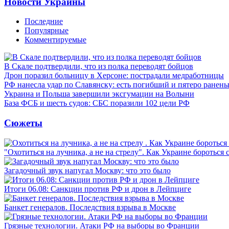
Новости Украины
Последние
Популярные
Комментируемые
В Скале подтвердили, что из полка переводят бойцов
Дрон поразил больницу в Херсоне: пострадали медработницы
РФ нанесла удар по Славянску: есть погибший и пятеро ранен
Украина и Польша завершили эксгумации на Волыни
База ФСБ и шесть судов: СБС поразили 102 цели РФ
Сюжеты
"Охотиться на лучника, а не на стрелу". Как Украине бороться 
Загадочный звук напугал Москву: что это было
Итоги 06.08: Санкции против РФ и дрон в Лейпциге
Банкет генералов. Последствия взрыва в Москве
Грязные технологии. Атаки РФ на выборы во Франции