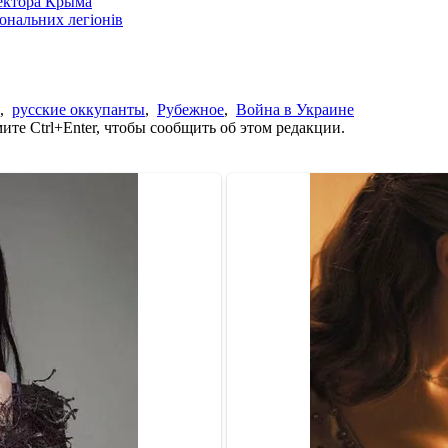
сектора Крыма
іональних легіонів
,
русские оккупанты
,
Рубежное
,
Война в Украине
те Ctrl+Enter, чтобы сообщить об этом редакции.