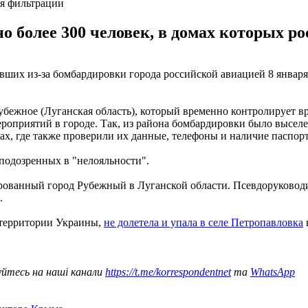
ия фильтрации
 более 300 человек, в домах которых ро
их из-за бомбардировки города российской авиацией 8 января. 
убежное (Луганская область), который временно контролирует в
приятий в городе. Так, из района бомбардировки было выселен
х, где также проверили их данные, телефоны и наличие паспорт
аподозренных в "нелояльности".
ированный город Рубежный в Луганской области. Псевдоруково
.
 территории Украины,
не долетела и упала в селе Петропавловка
уйтесь на наші канали
https://t.me/korrespondentnet
та
WhatsApp