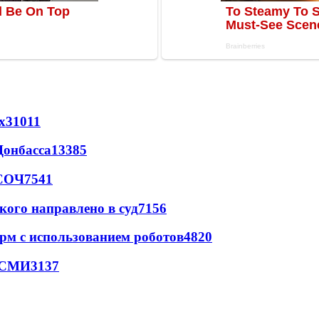
х
31011
Донбасса
13385
 СОЧ
7541
кого направлено в суд
7156
рм с использованием роботов
4820
- СМИ
3137