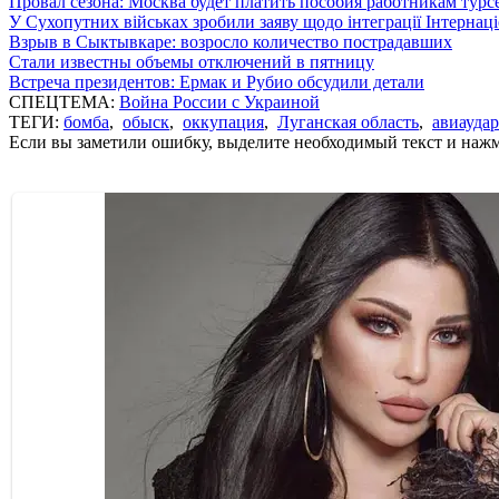
Провал сезона: Москва будет платить пособия работникам тур
У Сухопутних військах зробили заяву щодо інтеграції Інтернац
Взрыв в Сыктывкаре: возросло количество пострадавших
Стали известны объемы отключений в пятницу
Встреча президентов: Ермак и Рубио обсудили детали
СПЕЦТЕМА:
Война России с Украиной
ТЕГИ:
бомба
,
обыск
,
оккупация
,
Луганская область
,
авиаудар
Если вы заметили ошибку, выделите необходимый текст и нажми