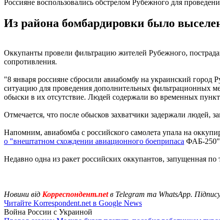
Россияне воспользовались обстрелом Рубежного для проведен
Из района бомбардировки было выселено
Оккупанты провели фильтрацию жителей Рубежного, пострадавш
сопротивления.
"8 января россияне сбросили авиабомбу на украинский город Р
ситуацию для проведения дополнительных фильтрационных меро
обыски в их отсутствие. Людей содержали во временных пункта
Отмечается, что после обысков захватчики задержали людей, з
Напомним, авиабомба с российского самолета упала на оккуп
о "внештатном схождении авиационного боеприпаса
ФАБ-250"
Недавно одна из ракет российских оккупантов, запущенная по
Новини від
Корреспондент.net
в Telegram та WhatsApp. Підпис
Читайте Korrespondent.net в Google News
Война России с Украиной