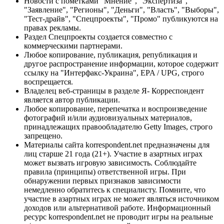
Новости с пометками "Мнение", "Экспертиза",
"Заявление", "Регионы", "Деньги", "Власть", "Выборы",
"Тест-драйв", "Спецпроекты", "Промо" публикуются на
правах рекламы.
Раздел Спецпроекты создается совместно с
коммерческими партнерами.
Любое копирование, публикация, републикация и
другое распространение информации, которое содержит
ссылку на "Интерфакс-Украина", EPA / UPG, строго
воспрещается.
Владелец веб-страницы в разделе Я- Корреспондент
является автор публикации.
Любое копирование, перепечатка и воспроизведение
фотографий и/или аудиовизуальных материалов,
принадлежащих правообладателю Getty Images, строго
запрещено.
Материалы сайта korrespondent.net предназначены для
лиц старше 21 года (21+). Участие в азартных играх
может вызвать игровую зависимость. Соблюдайте
правила (принципы) ответственной игры. При
обнаружении первых признаков зависимости
немедленно обратитесь к специалисту. Помните, что
участие в азартных играх не может являться источником
доходов или альтернативой работе. Информационный
ресурс korrespondent.net не проводит игры на реальные