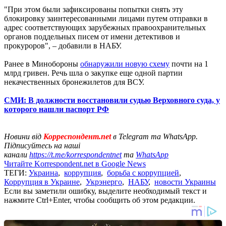
"При этом были зафиксированы попытки снять эту
блокировку заинтересованными лицами путем отправки в
адрес соответствующих зарубежных правоохранительных
органов поддельных писем от имени детективов и
прокуроров", – добавили в НАБУ.
Ранее в Минобороны
обнаружили новую схему
почти на 1
млрд гривен. Речь шла о закупке еще одной партии
некачественных бронежилетов для ВСУ.
СМИ: В должности восстановили судью Верховного суда, у
которого нашли паспорт РФ
Новини від
Корреспондент.net
в Telegram та WhatsApp.
Підписуйтесь на наші
канали
https://t.me/korrespondentnet
та
WhatsApp
Читайте Korrespondent.net в Google News
ТЕГИ:
Украина
,
коррупция
,
борьба с коррупцией
,
Коррупция в Украине
,
Укрэнерго
,
НАБУ
,
новости Украины
Если вы заметили ошибку, выделите необходимый текст и
нажмите Ctrl+Enter, чтобы сообщить об этом редакции.