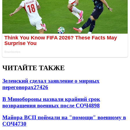
ЧИТАЙТЕ ТАКЖЕ
Зеленский сделал заявление о мирных
переговорах
27426
В Минобороны назвали крайний срок
возвращения военных после СОЧ
4898
Майора ВСП поймали на "помощи" военному в
СОЧ
4730