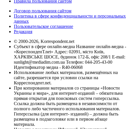
Правила пользования сайтом
Договор пользования сайтом
Политика в сфере конфиденциальности и персональных
данных
Пользовательское соглашение
Редакция
© 2000-2026, Korrespondent.net
Субъект в сфере онлайн-медиа Название онлайн-медиа -
«КореспонденТ.net» Адрес: 02091, місто Київ,
ХАРКІВСЬКЕ ШОСЕ, будинок 172-Б, офіс 208/1 E-mail:
sunlight@mediadim.com.ua
Телефон: 044-205-43-00
Идентификатор медиа - R40-06068
Использование любых материалов, размещённых на
сайте, разрешается при условии ссылки на
Корреспондент.net.
При копировании материалов со страницы «Новости
Украины и мира», для интернет-изданий – обязательна
прямая открытая для поисковых систем гиперссылка.
Ссылка должна быть размещена в независимости от
полного либо частичного использования материалов.
Гиперссылка (для интернет- изданий) – должна быть
размещена в подзаголовке или в первом абзаце
материала.