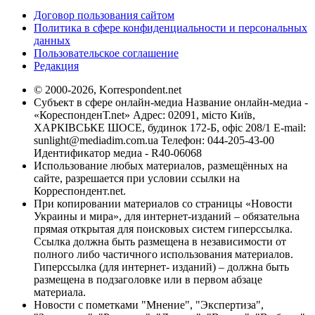
Договор пользования сайтом
Политика в сфере конфиденциальности и персональных
данных
Пользовательское соглашение
Редакция
© 2000-2026, Korrespondent.net
Субъект в сфере онлайн-медиа Название онлайн-медиа -
«КореспонденТ.net» Адрес: 02091, місто Київ,
ХАРКІВСЬКЕ ШОСЕ, будинок 172-Б, офіс 208/1 E-mail:
sunlight@mediadim.com.ua
Телефон: 044-205-43-00
Идентификатор медиа - R40-06068
Использование любых материалов, размещённых на
сайте, разрешается при условии ссылки на
Корреспондент.net.
При копировании материалов со страницы «Новости
Украины и мира», для интернет-изданий – обязательна
прямая открытая для поисковых систем гиперссылка.
Ссылка должна быть размещена в независимости от
полного либо частичного использования материалов.
Гиперссылка (для интернет- изданий) – должна быть
размещена в подзаголовке или в первом абзаце
материала.
Новости с пометками "Мнение", "Экспертиза",