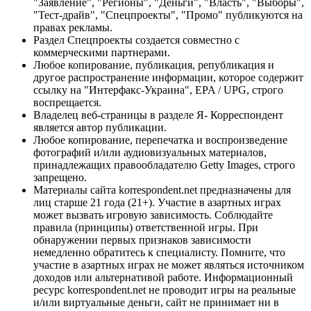
"Заявление", "Регионы", "Деньги", "Власть", "Выборы",
"Тест-драйв", "Спецпроекты", "Промо" публикуются на
правах рекламы.
Раздел Спецпроекты создается совместно с
коммерческими партнерами.
Любое копирование, публикация, републикация и
другое распространение информации, которое содержит
ссылку на "Интерфакс-Украина", EPA / UPG, строго
воспрещается.
Владелец веб-страницы в разделе Я- Корреспондент
является автор публикации.
Любое копирование, перепечатка и воспроизведение
фотографий и/или аудиовизуальных материалов,
принадлежащих правообладателю Getty Images, строго
запрещено.
Материалы сайта korrespondent.net предназначены для
лиц старше 21 года (21+). Участие в азартных играх
может вызвать игровую зависимость. Соблюдайте
правила (принципы) ответственной игры. При
обнаружении первых признаков зависимости
немедленно обратитесь к специалисту. Помните, что
участие в азартных играх не может являться источником
доходов или альтернативой работе. Информационный
ресурс korrespondent.net не проводит игры на реальные
и/или виртуальные деньги, сайт не принимает ни в