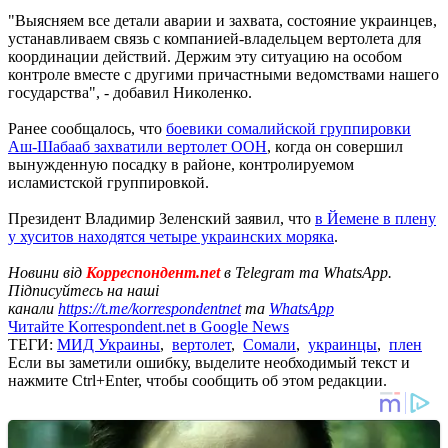
"Выясняем все детали аварии и захвата, состояние украинцев,
устанавливаем связь с компанией-владельцем вертолета для
координации действий. Держим эту ситуацию на особом
контроле вместе с другими причастными ведомствами нашего
государства", - добавил Николенко.
Ранее сообщалось, что
боевики сомалийской группировки
Аш-Шабааб захватили вертолет ООН
, когда он совершил
вынужденную посадку в районе, контролируемом
исламистской группировкой.
Президент Владимир Зеленский заявил, что
в Йемене в плену
у хуситов находятся четыре украинских моряка
.
Новини від
Корреспондент.net
в Telegram та WhatsApp.
Підписуйтесь на наші
канали
https://t.me/korrespondentnet
та
WhatsApp
Читайте Korrespondent.net в Google News
ТЕГИ:
МИД Украины
,
вертолет
,
Сомали
,
украинцы
,
плен
Если вы заметили ошибку, выделите необходимый текст и
нажмите Ctrl+Enter, чтобы сообщить об этом редакции.