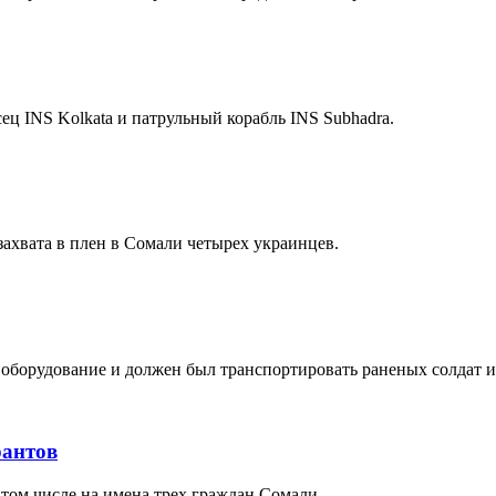
ц INS Kolkata и патрульный корабль INS Subhadra.
захвата в плен в Сомали четырех украинцев.
борудование и должен был транспортировать раненых солдат из
рантов
 том числе на имена трех граждан Сомали.