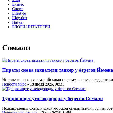
Бизнес
Спорт
Lifestyle
Шоу-биз
Наука
БЛОГИ ЧИТАТЕЛЕЙ
Сомали
Пираты снова захватили танкер у берегов Йемен
Инцидент связан с сомалийскими пиратами, а не с поддержи
Новости мира
- 18 июля 2026, 08:31
Турция ищет углеводороды у берегов Сомали
Подразделения Сомалийской морской оперативной группы обес
Новости экономики
- 13 мая 2026, 11:58