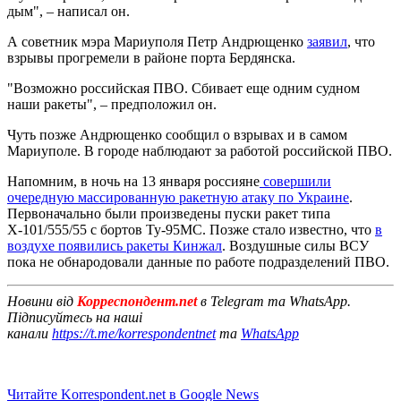
дым", – написал он.
А советник мэра Мариуполя Петр Андрющенко
заявил
, что
взрывы прогремели в районе порта Бердянска.
"Возможно российская ПВО. Сбивает еще одним судном
наши ракеты", – предположил он.
Чуть позже Андрющенко сообщил о взрывах и в самом
Мариуполе. В городе наблюдают за работой российской ПВО.
Напомним, в ночь на 13 января россияне
совершили
очередную массированную ракетную атаку по Украине
.
Первоначально были произведены пуски ракет типа
Х-101/555/55 с бортов Ту-95МС. Позже стало известно, что
в
воздухе появились ракеты Кинжал
. Воздушные силы ВСУ
пока не обнародовали данные по работе подразделений ПВО.
Новини від
Корреспондент.net
в Telegram та WhatsApp.
Підписуйтесь на наші
канали
https://t.me/korrespondentnet
та
WhatsApp
Читайте Korrespondent.net в Google News