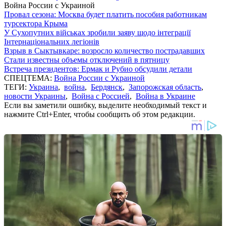
Война России с Украиной
Провал сезона: Москва будет платить пособия работникам
турсектора Крыма
У Сухопутних військах зробили заяву щодо інтеграції
Інтернаціональних легіонів
Взрыв в Сыктывкаре: возросло количество пострадавших
Стали известны объемы отключений в пятницу
Встреча президентов: Ермак и Рубио обсудили детали
СПЕЦТЕМА:
Война России с Украиной
ТЕГИ:
Украина
,
война
,
Бердянск
,
Запорожская область
,
новости Украины
,
Война с Россией
,
Война в Украине
Если вы заметили ошибку, выделите необходимый текст и
нажмите Ctrl+Enter, чтобы сообщить об этом редакции.