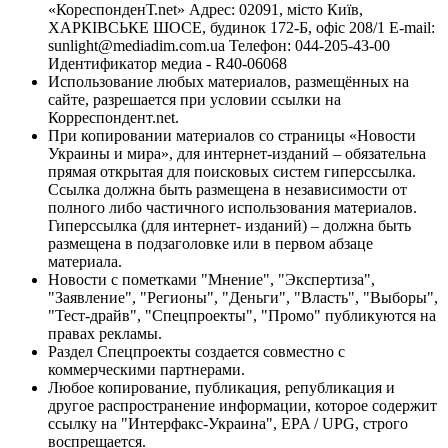
«КореспонденТ.net» Адрес: 02091, місто Київ,
ХАРКІВСЬКЕ ШОСЕ, будинок 172-Б, офіс 208/1 E-mail:
sunlight@mediadim.com.ua
Телефон: 044-205-43-00
Идентификатор медиа - R40-06068
Использование любых материалов, размещённых на
сайте, разрешается при условии ссылки на
Корреспондент.net.
При копировании материалов со страницы «Новости
Украины и мира», для интернет-изданий – обязательна
прямая открытая для поисковых систем гиперссылка.
Ссылка должна быть размещена в независимости от
полного либо частичного использования материалов.
Гиперссылка (для интернет- изданий) – должна быть
размещена в подзаголовке или в первом абзаце
материала.
Новости с пометками "Мнение", "Экспертиза",
"Заявление", "Регионы", "Деньги", "Власть", "Выборы",
"Тест-драйв", "Спецпроекты", "Промо" публикуются на
правах рекламы.
Раздел Спецпроекты создается совместно с
коммерческими партнерами.
Любое копирование, публикация, републикация и
другое распространение информации, которое содержит
ссылку на "Интерфакс-Украина", EPA / UPG, строго
воспрещается.