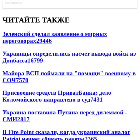
ЧИТАЙТЕ ТАКЖЕ
Зеленский сделал заявление о мирных
переговорах
29446
Украинцы определились насчет вывода войск из
Донбасса
16799
Майора ВСП поймали на "помощи" военному в
СОЧ
7570
Присвоение средств ПриватБанка: дело
Коломойского направлено в суд
7431
Украина поставила Путина перед дилеммой -
СМИ
2817
В Fire Point сказали, когда украинский аналог
Patriot начнет сбивать ракеты
2365