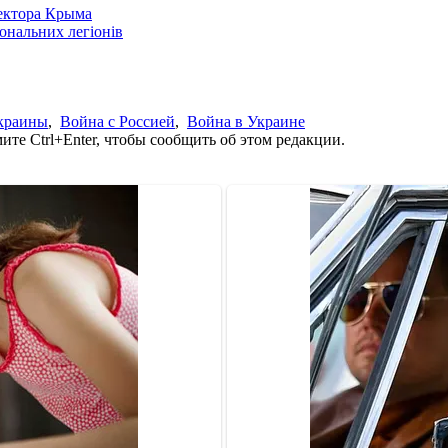
сектора Крыма
іональних легіонів
краины
,
Война с Россией
,
Война в Украине
те Ctrl+Enter, чтобы сообщить об этом редакции.