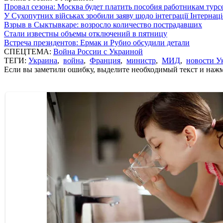
Провал сезона: Москва будет платить пособия работникам тур
У Сухопутних військах зробили заяву щодо інтеграції Інтернац
Взрыв в Сыктывкаре: возросло количество пострадавших
Стали известны объемы отключений в пятницу
Встреча президентов: Ермак и Рубио обсудили детали
СПЕЦТЕМА:
Война России с Украиной
ТЕГИ:
Украина
,
война
,
Франция
,
министр
,
МИД
,
новости У
Если вы заметили ошибку, выделите необходимый текст и нажми