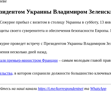
иеве
резидентом Украины Владимиром Зеленс
журне прибыл с визитом в столицу Украины в субботу, 13 янва
ащиты своего суверенитета и обеспечения безопасности Европы.
журне проведет встречу с Президентом Украины Владимиром Зе
ения несколько дней назад.
таля премьер-министром Франции
– самым молодым главой прави
ельства,
в котором сохранили должности большинство ключевых 
уйтесь на наші канали
https://t.me/korrespondentnet
та
WhatsApp