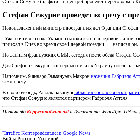
Стефан Сежурне (на фото – в центре) проведет переговоры в К
Стефан Сежурне проведет встречу с п
Новоназначенный министр иностранных дел Франции Стефан Се
"Уже почти два года Украина находится на передовой линии з
приехал в Киев во время своей первой поездки", – написал он.
По данным французских СМИ, сегодня после обеда Стефан Се
Для Стефана Сежурне это первый визит в Украину после назнач
Напомним, 9 января Эммануэль Макрон
назначил Габриэля Ат
этом посту.
В свою очередь, Атталь накануне
объявил состав своего правит
что Стефан Сежурне является партнером Габриэля Атталя.
Новини від
Корреспондент.net
в Telegram та WhatsApp. Підпис
Читайте Korrespondent.net в Google News
Война России с Украиной