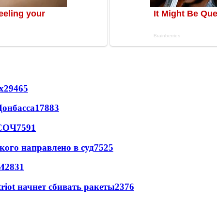
х
29465
Донбасса
17883
 СОЧ
7591
кого направлено в суд
7525
И
2831
triot начнет сбивать ракеты
2376