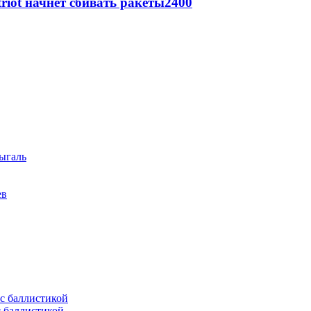
triot начнет сбивать ракеты
2400
ыгаль
ев
с баллистикой