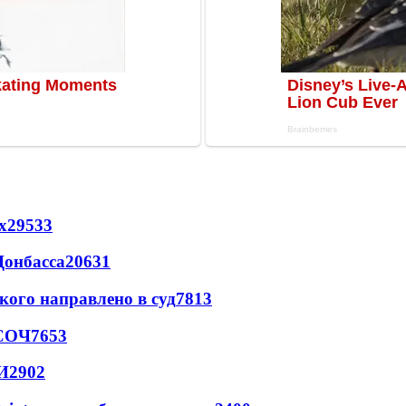
х
29533
Донбасса
20631
кого направлено в суд
7813
 СОЧ
7653
И
2902