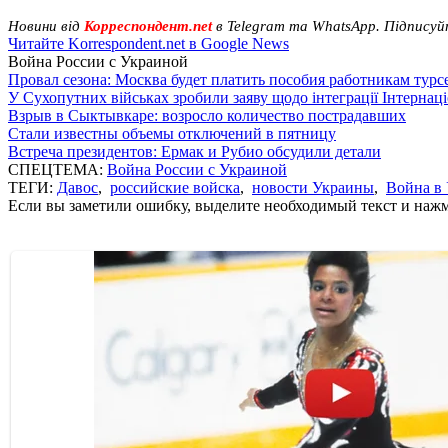
Новини від
Корреспондент.net
в Telegram та WhatsApp. Підписуй
Читайте Korrespondent.net в Google News
Война России с Украиной
Провал сезона: Москва будет платить пособия работникам тур
У Сухопутних військах зробили заяву щодо інтеграції Інтернац
Взрыв в Сыктывкаре: возросло количество пострадавших
Стали известны объемы отключений в пятницу
Встреча президентов: Ермак и Рубио обсудили детали
СПЕЦТЕМА:
Война России с Украиной
ТЕГИ:
Давос
,
российские войска
,
новости Украины
,
Война в
Если вы заметили ошибку, выделите необходимый текст и нажми