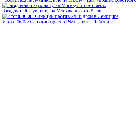
Загадочный звук напугал Москву: что это было
Итоги 06.08: Санкции против РФ и дрон в Лейпциге