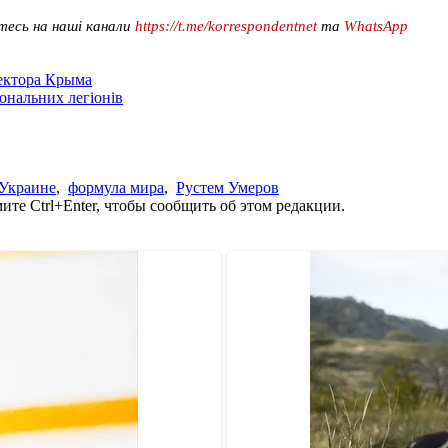
тесь на наші канали
https://t.me/korrespondentnet
та
WhatsApp
сектора Крыма
іональних легіонів
 Украине
,
формула мира
,
Рустем Умеров
те Ctrl+Enter, чтобы сообщить об этом редакции.