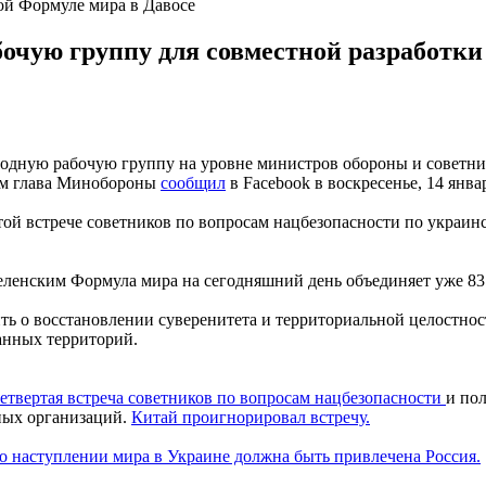
ой Формуле мира в Давосе
очую группу для совместной разработки
дную рабочую группу на уровне министров обороны и советник
том глава Минобороны
сообщил
в Facebook в воскресенье, 14 янва
той встрече советников по вопросам нацбезопасности по украин
ленским Формула мира на сегодняшний день объединяет уже 83
ть о восстановлении суверенитета и территориальной целостно
анных территорий.
четвертая встреча советников по вопросам нацбезопасности
и по
ных организаций.
Китай проигнорировал встречу.
 о наступлении мира в Украине должна быть привлечена Россия.