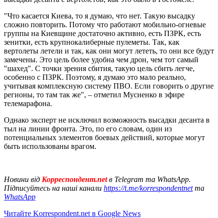
"Что касается Киева, то я думаю, что нет. Такую высадку
сложно повторить. Потому что работают мобильно-огневые
группы на Киевщине достаточно активно, есть ПЗРК, есть
зенитки, есть крупнокалиберные пулеметы. Так, как
вертолеты летели и так, как они могут лететь, то они все будут
замечены. Это цель более удобна чем дрон, чем тот самый
"шахед". С точки зрения сбития, такую цель сбить легче,
особенно с ПЗРК. Поэтому, я думаю это мало реально,
учитывая комплексную систему ПВО. Если говорить о другие
регионы, то там так же", – отметил Мусиенко в эфире
телемарафона.
Однако эксперт не исключил возможность высадки десанта в
тыл на линии фронта. Это, по его словам, один из
потенциальных элементов боевых действий, которые могут
быть использованы врагом.
Новини від
Корреспондент.net
в Telegram та WhatsApp.
Підписуйтесь на наші канали
https://t.me/korrespondentnet
та
WhatsApp
Читайте Korrespondent.net в Google News