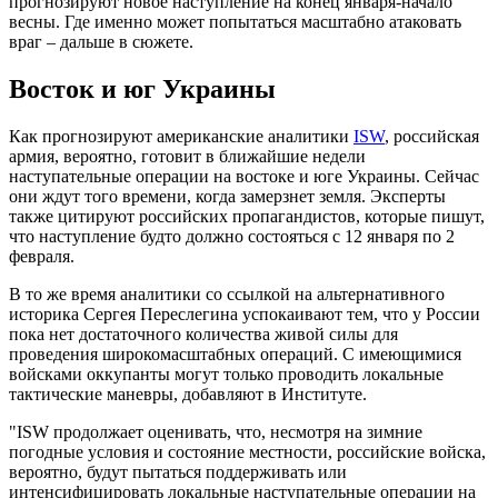
прогнозируют новое наступление на конец января-начало
весны. Где именно может попытаться масштабно атаковать
враг – дальше в сюжете.
Восток и юг Украины
Как прогнозируют американские аналитики
ISW
, российская
армия, вероятно, готовит в ближайшие недели
наступательные операции на востоке и юге Украины. Сейчас
они ждут того времени, когда замерзнет земля. Эксперты
также цитируют российских пропагандистов, которые пишут,
что наступление будто должно состояться с 12 января по 2
февраля.
В то же время аналитики со ссылкой на альтернативного
историка Сергея Переслегина успокаивают тем, что у России
пока нет достаточного количества живой силы для
проведения широкомасштабных операций. С имеющимися
войсками оккупанты могут только проводить локальные
тактические маневры, добавляют в Институте.
"ISW продолжает оценивать, что, несмотря на зимние
погодные условия и состояние местности, российские войска,
вероятно, будут пытаться поддерживать или
интенсифицировать локальные наступательные операции на