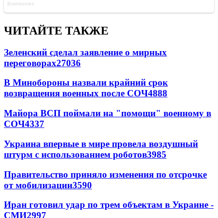
ЧИТАЙТЕ ТАКЖЕ
Зеленский сделал заявление о мирных
переговорах
27036
В Минобороны назвали крайний срок
возвращения военных после СОЧ
4888
Майора ВСП поймали на "помощи" военному в
СОЧ
4337
Украина впервые в мире провела воздушный
штурм с использованием роботов
3985
Правительство приняло изменения по отсрочке
от мобилизации
3590
Иран готовил удар по трем объектам в Украине -
СМИ
2997