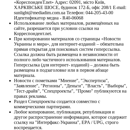
«КореспонденТ.net» Адрес: 02091, місто Київ,
ХАРКІВСЬКЕ ШОСЕ, будинок 172-Б, офіс 208/1 E-mail:
sunlight@mediadim.com.ua
Телефон: 044-205-43-00
Идентификатор медиа - R40-06068
Использование любых материалов, размещённых на
сайте, разрешается при условии ссылки на
Корреспондент.net.
При копировании материалов со страницы «Новости
Украины и мира», для интернет-изданий – обязательна
прямая открытая для поисковых систем гиперссылка.
Ссылка должна быть размещена в независимости от
полного либо частичного использования материалов.
Гиперссылка (для интернет- изданий) – должна быть
размещена в подзаголовке или в первом абзаце
материала.
Новости с пометками "Мнение", "Экспертиза",
"Заявление", "Регионы", "Деньги", "Власть", "Выборы",
"Тест-драйв", "Спецпроекты", "Промо" публикуются на
правах рекламы.
Раздел Спецпроекты создается совместно с
коммерческими партнерами.
Любое копирование, публикация, републикация и
другое распространение информации, которое содержит
ссылку на "Интерфакс-Украина", EPA / UPG, строго
воспрещается.