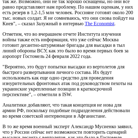
так же. Возможно, они не так хорошо оснащены, но они все
равно представляют нам проблему. По нашим оценкам, у них
есть резерв в 1,2-1,5 млн человек. Россияне готовят около 200
тыс. новых солдат. Я не сомневаюсь, что они снова пойдут на
Киев", – сказал Залужный в интервью
The Economist
.
Отметим, что во вчерашнем отчете Института изучения
войны также есть информация, что уже сейчас Москва
готовит десантно-штурмовые бригады для высадки в тыл
линий обороны ВСУ, как это было во время первых боев за
аэропорт Гостомель 24 февраля 2022 года.
"Вероятно, это будут попытки высадки из вертолетов для
быстрого развертывания личного состава. Их будут
использовать как еще одно средство для проведения
изнурительных фронтовых атак под руководством пехоты на
украинские укрепленные позиции в краткосрочной
перспективе", – отметили в ISW.
Аналитики добавляют, что такая концепция не нова для
армии РФ, поскольку подобные подразделения действовали
во время советской интервенции в Афганистане.
В то же время военный эксперт Александр Мусиенко заявил,
что у России сейчас нет возможности повторить сценарий
высадки десанта с вертолетов, как это было в Гостомеле.