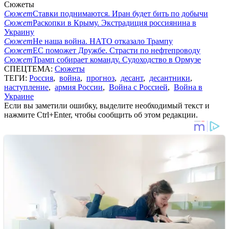
Сюжеты
Сюжет
Ставки поднимаются. Иран будет бить по добычи
Сюжет
Раскопки в Крыму. Экстрадиция россиянина в
Украину
Сюжет
Не наша война. НАТО отказало Трампу
Сюжет
ЕС поможет Дружбе. Страсти по нефтепроводу
Сюжет
Трамп собирает команду. Судоходство в Ормузе
СПЕЦТЕМА:
Сюжеты
ТЕГИ:
Россия
,
война
,
прогноз
,
десант
,
десантники
,
наступление
,
армия России
,
Война с Россией
,
Война в
Украине
Если вы заметили ошибку, выделите необходимый текст и
нажмите Ctrl+Enter, чтобы сообщить об этом редакции.