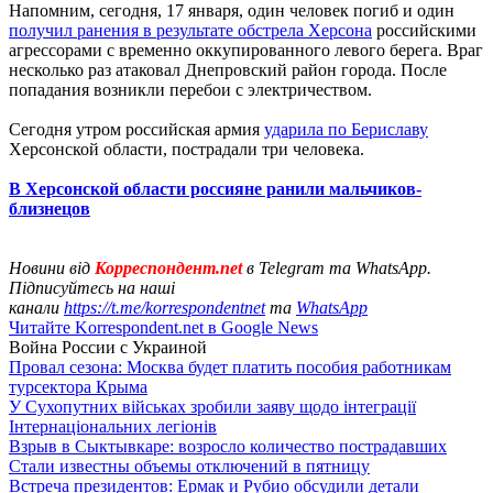
Напомним, сегодня, 17 января, один человек погиб и один
получил ранения в результате обстрела Херсона
российскими
агрессорами с временно оккупированного левого берега. Враг
несколько раз атаковал Днепровский район города. После
попадания возникли перебои с электричеством.
Сегодня утром российская армия
ударила по Бериславу
Херсонской области, пострадали три человека.
В Херсонской области россияне ранили мальчиков-
близнецов
Новини від
Корреспондент.net
в Telegram та WhatsApp.
Підписуйтесь на наші
канали
https://t.me/korrespondentnet
та
WhatsApp
Читайте Korrespondent.net в Google News
Война России с Украиной
Провал сезона: Москва будет платить пособия работникам
турсектора Крыма
У Сухопутних військах зробили заяву щодо інтеграції
Інтернаціональних легіонів
Взрыв в Сыктывкаре: возросло количество пострадавших
Стали известны объемы отключений в пятницу
Встреча президентов: Ермак и Рубио обсудили детали