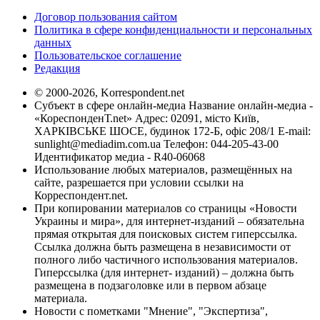
Договор пользования сайтом
Политика в сфере конфиденциальности и персональных
данных
Пользовательское соглашение
Редакция
© 2000-2026, Korrespondent.net
Субъект в сфере онлайн-медиа Название онлайн-медиа -
«КореспонденТ.net» Адрес: 02091, місто Київ,
ХАРКІВСЬКЕ ШОСЕ, будинок 172-Б, офіс 208/1 E-mail:
sunlight@mediadim.com.ua
Телефон: 044-205-43-00
Идентификатор медиа - R40-06068
Использование любых материалов, размещённых на
сайте, разрешается при условии ссылки на
Корреспондент.net.
При копировании материалов со страницы «Новости
Украины и мира», для интернет-изданий – обязательна
прямая открытая для поисковых систем гиперссылка.
Ссылка должна быть размещена в независимости от
полного либо частичного использования материалов.
Гиперссылка (для интернет- изданий) – должна быть
размещена в подзаголовке или в первом абзаце
материала.
Новости с пометками "Мнение", "Экспертиза",