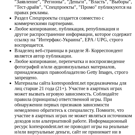
"Заявление", "Регионы", "Деньги", "Власть", "Выборы",
"Тест-драйв", "Спецпроекты", "Промо" публикуются на
правах рекламы.
Раздел Спецпроекты создается совместно с
коммерческими партнерами.
Любое копирование, публикация, републикация и
другое распространение информации, которое содержит
ссылку на "Интерфакс-Украина", EPA / UPG, строго
воспрещается.
Владелец веб-страницы в разделе Я- Корреспондент
является автор публикации.
Любое копирование, перепечатка и воспроизведение
фотографий и/или аудиовизуальных материалов,
принадлежащих правообладателю Getty Images, строго
запрещено.
Материалы сайта korrespondent.net предназначены для
лиц старше 21 года (21+). Участие в азартных играх
может вызвать игровую зависимость. Соблюдайте
правила (принципы) ответственной игры. При
обнаружении первых признаков зависимости
немедленно обратитесь к специалисту. Помните, что
участие в азартных играх не может являться источником
доходов или альтернативой работе. Информационный
ресурс korrespondent.net не проводит игры на реальные
и/или виртуальные деньги, сайт не принимает ни в