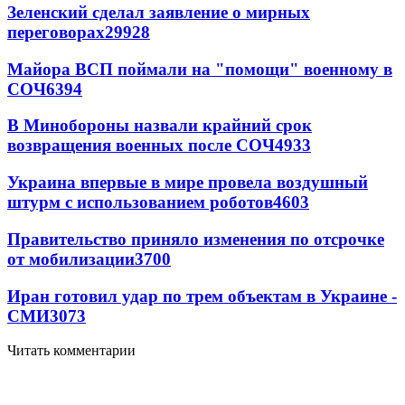
Зеленский сделал заявление о мирных
переговорах
29928
Майора ВСП поймали на "помощи" военному в
СОЧ
6394
В Минобороны назвали крайний срок
возвращения военных после СОЧ
4933
Украина впервые в мире провела воздушный
штурм с использованием роботов
4603
Правительство приняло изменения по отсрочке
от мобилизации
3700
Иран готовил удар по трем объектам в Украине -
СМИ
3073
Читать комментарии