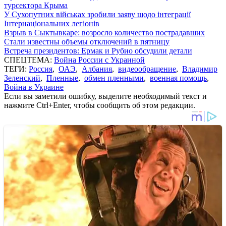
турсектора Крыма
У Сухопутних військах зробили заяву щодо інтеграції
Інтернаціональних легіонів
Взрыв в Сыктывкаре: возросло количество пострадавших
Стали известны объемы отключений в пятницу
Встреча президентов: Ермак и Рубио обсудили детали
СПЕЦТЕМА:
Война России с Украиной
ТЕГИ:
Россия
,
ОАЭ
,
Албания
,
видеообращение
,
Владимир
Зеленский
,
Пленные
,
обмен пленными
,
военная помощь
,
Война в Украине
Если вы заметили ошибку, выделите необходимый текст и
нажмите Ctrl+Enter, чтобы сообщить об этом редакции.