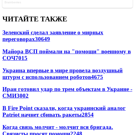
ЧИТАЙТЕ ТАКЖЕ
Зеленский сделал заявление о мирных
переговорах
30649
Майора ВСП поймали на "помощи" военному в
СОЧ
7015
Украина впервые в мире провела воздушный
штурм с использованием роботов
4675
Иран готовил удар по трем объектам в Украине -
СМИ
3002
В Fire Point сказали, когда украинский аналог
Patriot начнет сбивать ракеты
2854
Когда связь молчит - молчит вся бригада.
Связисты просят помощи
2248