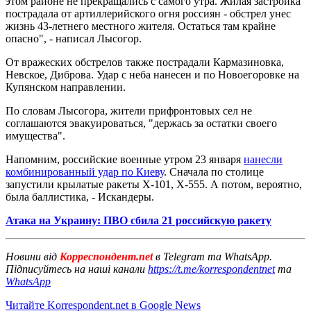
этом районе не прекращались с самого утра. Жилая застройка
пострадала от артиллерийского огня россиян - обстрел унес
жизнь 43-летнего местного жителя. Остаться там крайне
опасно", - написал Лысогор.
От вражеских обстрелов также пострадали Кармазиновка,
Невское, Диброва. Удар с неба нанесен и по Новоегоровке на
Купянском направлении.
По словам Лысогора, жители прифронтовых сел не
соглашаются эвакуироваться, "держась за остатки своего
имущества".
Напомним, российские военные утром 23 января
нанесли
комбинированный удар по Киеву
. Сначала по столице
запустили крылатые ракеты Х-101, Х-555. А потом, вероятно,
была баллистика, - Искандеры.
Атака на Украину: ПВО сбила 21 российскую ракету
Новини від
Корреспондент.net
в Telegram та WhatsApp.
Підписуйтесь на наші канали
https://t.me/korrespondentnet
та
WhatsApp
Читайте Korrespondent.net в Google News