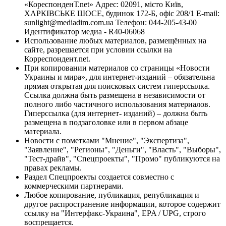
«КореспонденТ.net» Адрес: 02091, місто Київ,
ХАРКІВСЬКЕ ШОСЕ, будинок 172-Б, офіс 208/1 E-mail:
sunlight@mediadim.com.ua
Телефон: 044-205-43-00
Идентификатор медиа - R40-06068
Использование любых материалов, размещённых на
сайте, разрешается при условии ссылки на
Корреспондент.net.
При копировании материалов со страницы «Новости
Украины и мира», для интернет-изданий – обязательна
прямая открытая для поисковых систем гиперссылка.
Ссылка должна быть размещена в независимости от
полного либо частичного использования материалов.
Гиперссылка (для интернет- изданий) – должна быть
размещена в подзаголовке или в первом абзаце
материала.
Новости с пометками "Мнение", "Экспертиза",
"Заявление", "Регионы", "Деньги", "Власть", "Выборы",
"Тест-драйв", "Спецпроекты", "Промо" публикуются на
правах рекламы.
Раздел Спецпроекты создается совместно с
коммерческими партнерами.
Любое копирование, публикация, републикация и
другое распространение информации, которое содержит
ссылку на "Интерфакс-Украина", EPA / UPG, строго
воспрещается.