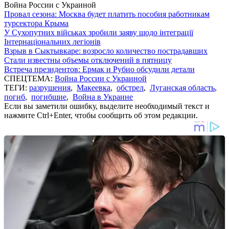
Война России с Украиной
Провал сезона: Москва будет платить пособия работникам
турсектора Крыма
У Сухопутних військах зробили заяву щодо інтеграції
Інтернаціональних легіонів
Взрыв в Сыктывкаре: возросло количество пострадавших
Стали известны объемы отключений в пятницу
Встреча президентов: Ермак и Рубио обсудили детали
СПЕЦТЕМА:
Война России с Украиной
ТЕГИ:
разрушения
,
Макеевка
,
обстрел
,
Луганская область
,
погиб
,
погибшие
,
Война в Украине
Если вы заметили ошибку, выделите необходимый текст и
нажмите Ctrl+Enter, чтобы сообщить об этом редакции.