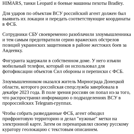
HIMARS, танки Leopard и боевые машины пехоты Bradley.
Для ударов по объектам ВСУ российский агент должен был
выявить их локации и передать соответствующие координаты
в ФСБ.
Сотрудники СБУ своевременно разоблачили злоумышленника
и тем самым предотвратили серию вражеских обстрелов
позиций украинских защитников в районе жестоких боев за
Авдеевку.
Фигуранта задержали в собственном доме. У него изъяли
мобильный телефон, который он использовал для
фотофиксации объектов Сил обороны и переписки с ФСБ.
Злоумышленником оказался житель Мирнограда Донецкой
области, которого российская спецслужба завербовала в
декабре 2023 года. В поле зрения россиян он попал из-за того,
что распространял информацию о подразделениях ВСУ в
пророссийских Telegram-группах.
Чтобы собрать разведданные ФСБ, агент обходил
прифронтовую территорию и делал "нужные" метки на
электронной карте. Затем он перенаправлял своему русскому
куратору геолокацию с текстовым описанием.