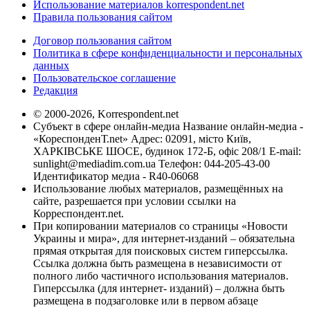
Использование материалов korrespondent.net
Правила пользования сайтом
Договор пользования сайтом
Политика в сфере конфиденциальности и персональных
данных
Пользовательское соглашение
Редакция
© 2000-2026, Korrespondent.net
Субъект в сфере онлайн-медиа Название онлайн-медиа -
«КореспонденТ.net» Адрес: 02091, місто Київ,
ХАРКІВСЬКЕ ШОСЕ, будинок 172-Б, офіс 208/1 E-mail:
sunlight@mediadim.com.ua
Телефон: 044-205-43-00
Идентификатор медиа - R40-06068
Использование любых материалов, размещённых на
сайте, разрешается при условии ссылки на
Корреспондент.net.
При копировании материалов со страницы «Новости
Украины и мира», для интернет-изданий – обязательна
прямая открытая для поисковых систем гиперссылка.
Ссылка должна быть размещена в независимости от
полного либо частичного использования материалов.
Гиперссылка (для интернет- изданий) – должна быть
размещена в подзаголовке или в первом абзаце