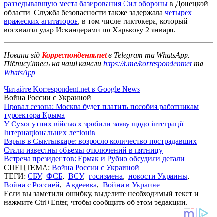
разведывавшую места базирования Сил обороны
в Донецкой
области. Служба безопасности также задержала
четырех
вражеских агитаторов
, в том числе тиктокера, который
восхвалял удар Искандерами по Харькову 2 января.
Новини від
Корреспондент.net
в Telegram та WhatsApp.
Підписуйтесь на наші канали
https://t.me/korrespondentnet
та
WhatsApp
Читайте Korrespondent.net в Google News
Война России с Украиной
Провал сезона: Москва будет платить пособия работникам
турсектора Крыма
У Сухопутних військах зробили заяву щодо інтеграції
Інтернаціональних легіонів
Взрыв в Сыктывкаре: возросло количество пострадавших
Стали известны объемы отключений в пятницу
Встреча президентов: Ермак и Рубио обсудили детали
СПЕЦТЕМА:
Война России с Украиной
ТЕГИ:
СБУ
,
ФСБ
,
ВСУ
,
госизмена
,
новости Украины
,
Война с Россией
,
Авдеевка
,
Война в Украине
Если вы заметили ошибку, выделите необходимый текст и
нажмите Ctrl+Enter, чтобы сообщить об этом редакции.