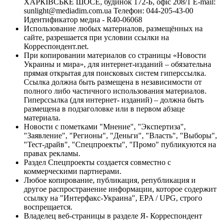
ХАРКІВСЬКЕ ШОСЕ, будинок 172-Б, офіс 208/1 E-mail:
sunlight@mediadim.com.ua
Телефон: 044-205-43-00
Идентификатор медиа - R40-06068
Использование любых материалов, размещённых на
сайте, разрешается при условии ссылки на
Корреспондент.net.
При копировании материалов со страницы «Новости
Украины и мира», для интернет-изданий – обязательна
прямая открытая для поисковых систем гиперссылка.
Ссылка должна быть размещена в независимости от
полного либо частичного использования материалов.
Гиперссылка (для интернет- изданий) – должна быть
размещена в подзаголовке или в первом абзаце
материала.
Новости с пометками "Мнение", "Экспертиза",
"Заявление", "Регионы", "Деньги", "Власть", "Выборы",
"Тест-драйв", "Спецпроекты", "Промо" публикуются на
правах рекламы.
Раздел Спецпроекты создается совместно с
коммерческими партнерами.
Любое копирование, публикация, републикация и
другое распространение информации, которое содержит
ссылку на "Интерфакс-Украина", EPA / UPG, строго
воспрещается.
Владелец веб-страницы в разделе Я- Корреспондент