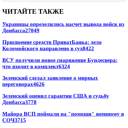
ЧИТАЙТЕ ТАКЖЕ
Украинцы определились насчет вывода войск из
Донбасса
27049
Присвоение средств ПриватБанка: дело
Коломойского направлено в суд
8422
ВСУ получили новое снаряжение Бундесвера:
что входит в комплект
6324
Зеленский сделал заявление о мирных
переговорах
4626
Зеленский оценил гарантии США и судьбу
Донбасса
3778
Майора ВСП поймали на "помощи" военному в
СОЧ
3715