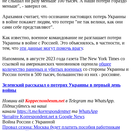
не слышал ни разу меньше 100 тысяч. А наши потери гораздо
меньше", - заверил он.
Арахамия считает, что осознание настоящих потерь Украины
в войне покажет людям, что потери "не так велики, как они
сами себе представляют".
Как известно, военное командование не разглашает потери
Украины в войне с Россией. Это объяснялось, в частности, и
тем, что
эти данные могут помочь врагу
.
Напомним, в августе 2023 года газета The New York Times со
ссылкой на американских чиновников оценила
общее
количество раненых и убитых военных
со стороны Украины и
России почти в 500 тысяч, большинство из них - россияне.
Зеленский рассказал о потерях Украины в первый день
войны
Новини від
Корреспондент.net
в Telegram та WhatsApp.
Підписуйтесь на наші
канали
https://t.me/korrespondentnet
та
WhatsApp
Читайте Korrespondent.net в Google News
Война России с Украиной
Провал сезона: Москва будет платить пособия работникам