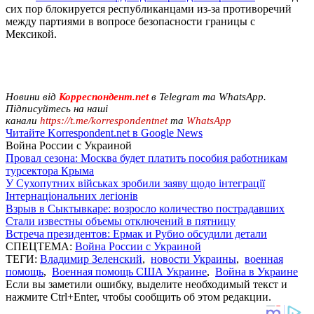
сих пор блокируется республиканцами из-за противоречий
между партиями в вопросе безопасности границы с
Мексикой.
Новини від
Корреспондент.net
в Telegram та WhatsApp.
Підписуйтесь на наші
канали
https://t.me/korrespondentnet
та
WhatsApp
Читайте Korrespondent.net в Google News
Война России с Украиной
Провал сезона: Москва будет платить пособия работникам
турсектора Крыма
У Сухопутних військах зробили заяву щодо інтеграції
Інтернаціональних легіонів
Взрыв в Сыктывкаре: возросло количество пострадавших
Стали известны объемы отключений в пятницу
Встреча президентов: Ермак и Рубио обсудили детали
СПЕЦТЕМА:
Война России с Украиной
ТЕГИ:
Владимир Зеленский
,
новости Украины
,
военная
помощь
,
Военная помощь США Украине
,
Война в Украине
Если вы заметили ошибку, выделите необходимый текст и
нажмите Ctrl+Enter, чтобы сообщить об этом редакции.