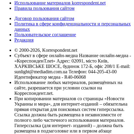
Использование материалов korrespondent.net
Правила пользования сайтом
Договор пользования сайтом
Политика в сфере конфиденциальности и персональных
данных
Пользовательское соглашение
Редакция
© 2000-2026, Korrespondent.net
Субъект в сфере онлайн-медиа Название онлайн-медиа -
«КореспонденТ.net» Адрес: 02091, місто Київ,
ХАРКІВСЬКЕ ШОСЕ, будинок 172-Б, офіс 208/1 E-mail:
sunlight@mediadim.com.ua
Телефон: 044-205-43-00
Идентификатор медиа - R40-06068
Использование любых материалов, размещённых на
сайте, разрешается при условии ссылки на
Корреспондент.net.
При копировании материалов со страницы «Новости
Украины и мира», для интернет-изданий – обязательна
прямая открытая для поисковых систем гиперссылка.
Ссылка должна быть размещена в независимости от
полного либо частичного использования материалов.
Гиперссылка (для интернет- изданий) – должна быть
размещена в подзаголовке или в первом абзаце