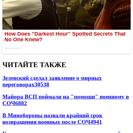
ЧИТАЙТЕ ТАКЖЕ
Зеленский сделал заявление о мирных
переговорах
30538
Майора ВСП поймали на "помощи" военному в
СОЧ
6882
В Минобороны назвали крайний срок
возвращения военных после СОЧ
4941