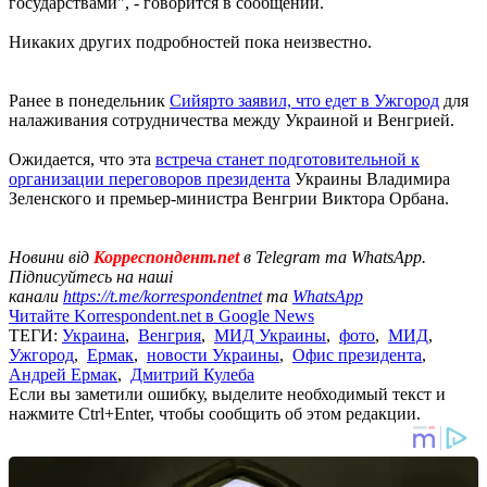
государствами", - говорится в сообщении.
Никаких других подробностей пока неизвестно.
Ранее в понедельник
Сийярто заявил, что едет в Ужгород
для
налаживания сотрудничества между Украиной и Венгрией.
Ожидается, что эта
встреча станет подготовительной к
организации переговоров президента
Украины Владимира
Зеленского и премьер-министра Венгрии Виктора Орбана.
Новини від
Корреспондент.net
в Telegram та WhatsApp.
Підписуйтесь на наші
канали
https://t.me/korrespondentnet
та
WhatsApp
Читайте Korrespondent.net в Google News
ТЕГИ:
Украина
,
Венгрия
,
МИД Украины
,
фото
,
МИД
,
Ужгород
,
Ермак
,
новости Украины
,
Офис президента
,
Андрей Ермак
,
Дмитрий Кулеба
Если вы заметили ошибку, выделите необходимый текст и
нажмите Ctrl+Enter, чтобы сообщить об этом редакции.