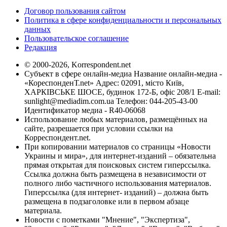
Договор пользования сайтом
Политика в сфере конфиденциальности и персональных
данных
Пользовательское соглашение
Редакция
© 2000-2026, Korrespondent.net
Субъект в сфере онлайн-медиа Название онлайн-медиа -
«КореспонденТ.net» Адрес: 02091, місто Київ,
ХАРКІВСЬКЕ ШОСЕ, будинок 172-Б, офіс 208/1 E-mail:
sunlight@mediadim.com.ua
Телефон: 044-205-43-00
Идентификатор медиа - R40-06068
Использование любых материалов, размещённых на
сайте, разрешается при условии ссылки на
Корреспондент.net.
При копировании материалов со страницы «Новости
Украины и мира», для интернет-изданий – обязательна
прямая открытая для поисковых систем гиперссылка.
Ссылка должна быть размещена в независимости от
полного либо частичного использования материалов.
Гиперссылка (для интернет- изданий) – должна быть
размещена в подзаголовке или в первом абзаце
материала.
Новости с пометками "Мнение", "Экспертиза",