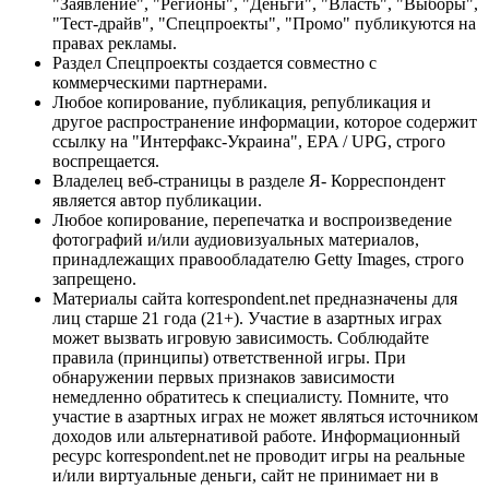
"Заявление", "Регионы", "Деньги", "Власть", "Выборы",
"Тест-драйв", "Спецпроекты", "Промо" публикуются на
правах рекламы.
Раздел Спецпроекты создается совместно с
коммерческими партнерами.
Любое копирование, публикация, републикация и
другое распространение информации, которое содержит
ссылку на "Интерфакс-Украина", EPA / UPG, строго
воспрещается.
Владелец веб-страницы в разделе Я- Корреспондент
является автор публикации.
Любое копирование, перепечатка и воспроизведение
фотографий и/или аудиовизуальных материалов,
принадлежащих правообладателю Getty Images, строго
запрещено.
Материалы сайта korrespondent.net предназначены для
лиц старше 21 года (21+). Участие в азартных играх
может вызвать игровую зависимость. Соблюдайте
правила (принципы) ответственной игры. При
обнаружении первых признаков зависимости
немедленно обратитесь к специалисту. Помните, что
участие в азартных играх не может являться источником
доходов или альтернативой работе. Информационный
ресурс korrespondent.net не проводит игры на реальные
и/или виртуальные деньги, сайт не принимает ни в