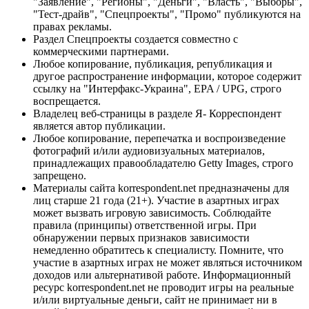
"Заявление", "Регионы", "Деньги", "Власть", "Выборы",
"Тест-драйв", "Спецпроекты", "Промо" публикуются на
правах рекламы.
Раздел Спецпроекты создается совместно с
коммерческими партнерами.
Любое копирование, публикация, републикация и
другое распространение информации, которое содержит
ссылку на "Интерфакс-Украина", EPA / UPG, строго
воспрещается.
Владелец веб-страницы в разделе Я- Корреспондент
является автор публикации.
Любое копирование, перепечатка и воспроизведение
фотографий и/или аудиовизуальных материалов,
принадлежащих правообладателю Getty Images, строго
запрещено.
Материалы сайта korrespondent.net предназначены для
лиц старше 21 года (21+). Участие в азартных играх
может вызвать игровую зависимость. Соблюдайте
правила (принципы) ответственной игры. При
обнаружении первых признаков зависимости
немедленно обратитесь к специалисту. Помните, что
участие в азартных играх не может являться источником
доходов или альтернативой работе. Информационный
ресурс korrespondent.net не проводит игры на реальные
и/или виртуальные деньги, сайт не принимает ни в