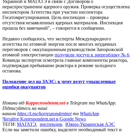
Украиной и МАГАТЭ в связи с Договором о
нераспространении ядерного оружия. Проверка осуществлена
инспектором Агентства при участии инспектора
Госатомрегулирования. Цель инспекции – проверка
отсутствия незаявленных ядерных материалов. Инспекция
прошла без замечаний", – говорится в сообщении.
Недавно сообщалось, что эксперты Международного
агентства по атомной энергии после многих неудачных
переговоров с оккупационным руководством Запорожской
атомной электростанции
получили доступ к энергоблоку № 6
.
Команда экспертов осмотрела главные компоненты реактора,
подтверждая пребывание реактора в режиме холодного
останова.
Положение дел на ЗАЭС: к чему ведут умышленные
ошибки оккупантов
Новини від
Корреспондент.net
в Telegram та WhatsApp.
Підписуйтесь на наші
канали
https://t.me/korrespondentnet
та
WhatsApp
Читайте Korrespondent.net в Google News
ТЕГИ:
МАГАТЭ
,
инспекция
,
Южно-Украинская АЭС
Если вы заметили ошибку, выделите необходимый текст и