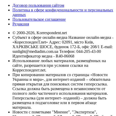
Договор пользования сайтом
Политика в сфере конфиденциальности и персональных
данных
Пользовательское соглашение
Редакция
© 2000-2026, Korrespondent.net
Субъект в сфере онлайн-медиа Название онлайн-медиа -
«КореспонденТ.net» Адрес: 02091, місто Київ,
ХАРКІВСЬКЕ ШОСЕ, будинок 172-Б, офіс 208/1 E-mail:
sunlight@mediadim.com.ua
Телефон: 044-205-43-00
Идентификатор медиа - R40-06068
Использование любых материалов, размещённых на
сайте, разрешается при условии ссылки на
Корреспондент.net.
При копировании материалов со страницы «Новости
Украины и мира», для интернет-изданий – обязательна
прямая открытая для поисковых систем гиперссылка.
Ссылка должна быть размещена в независимости от
полного либо частичного использования материалов.
Гиперссылка (для интернет- изданий) – должна быть
размещена в подзаголовке или в первом абзаце
материала.
Новости с пометками "Мнение", "Экспертиза",