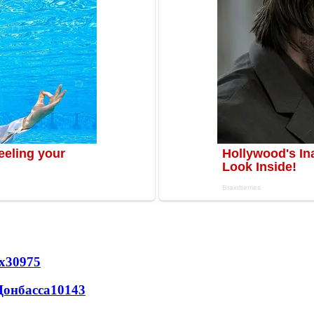
х
30975
Донбасса
10143