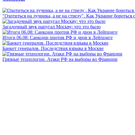
"Охотиться на лучника, а не на стрелу". Как Украине бороться 
Загадочный звук напугал Москву: что это было
Итоги 06.08: Санкции против РФ и дрон в Лейпциге
Банкет генералов. Последствия взрыва в Москве
Грязные технологии. Атаки РФ на выборы во Франции