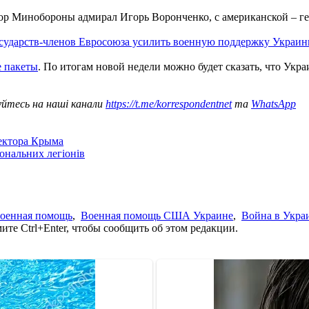
ор Минобороны адмирал Игорь Воронченко, с американской – 
осударств-членов Евросоюза усилить военную поддержку Украин
 пакеты
. По итогам новой недели можно будет сказать, что Укра
уйтесь на наші канали
https://t.me/korrespondentnet
та
WhatsApp
сектора Крыма
іональних легіонів
военная помощь
,
Военная помощь США Украине
,
Война в Укра
те Ctrl+Enter, чтобы сообщить об этом редакции.