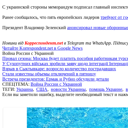
С украинской стороны меморандум подписал главный инспект
Ранее сообщалось, что пять европейских лидеров
требуют от г
Президент Владимир Зеленский
анонсировал новые оборонные
Новини від
Корреспондент.net
в Telegram та WhatsApp. Підпис
Читайте Korrespondent.net в Google News
Война России с Украиной
Провал сезона: Москва будет платить пособия работникам тур
У Сухопутних військах зробили заяву щодо інтеграції Інтернац
Взрыв в Сыктывкаре: возросло количество пострадавших
Стали известны объемы отключений в пятницу
Встреча президентов: Ермак и Рубио обсудили детали
СПЕЦТЕМА:
Война России с Украиной
ТЕГИ:
Украина
,
США
,
новости Украины
,
помощь Украине
,
Если вы заметили ошибку, выделите необходимый текст и нажми