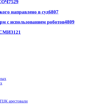
 СОЧ
7529
кого направлено в суд
6807
рм с использованием роботов
4809
- СМИ
3121
ых
 ТЦК арестовали