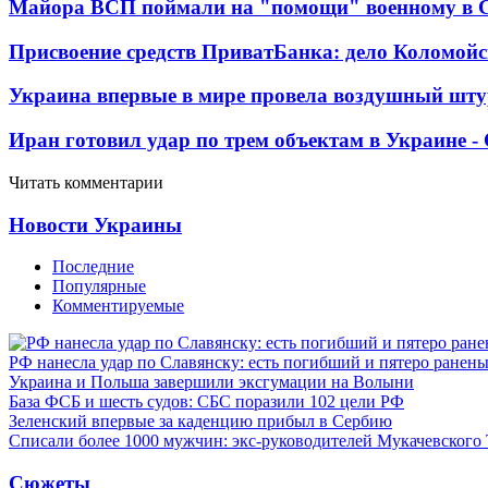
Майора ВСП поймали на "помощи" военному в
Присвоение средств ПриватБанка: дело Коломойс
Украина впервые в мире провела воздушный шту
Иран готовил удар по трем объектам в Украине 
Читать комментарии
Новости Украины
Последние
Популярные
Комментируемые
РФ нанесла удар по Славянску: есть погибший и пятеро ранен
Украина и Польша завершили эксгумации на Волыни
База ФСБ и шесть судов: СБС поразили 102 цели РФ
Зеленский впервые за каденцию прибыл в Сербию
Списали более 1000 мужчин: экс-руководителей Мукачевского
Сюжеты