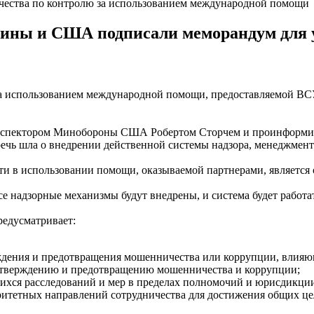
чества по контролю за использованием международной помощи
ны и США подписали меморандум для ус
а использованием международной помощи, предоставляемой ВСУ
инспектором Минобороны США Робертом Сторчем и проинформи
ечь шла о внедрении действенной системы надзора, менеджмент
сти в использовании помощи, оказываемой партнерами, является
се надзорные механизмы будут внедрены, и система будет работат
едусматривает:
ждения и предотвращения мошенничества или коррупции, влияю
дтверждению и предотвращению мошенничества и коррупции;
щихся расследований и мер в пределах полномочий и юрисдикции
ритетных направлений сотрудничества для достижения общих це