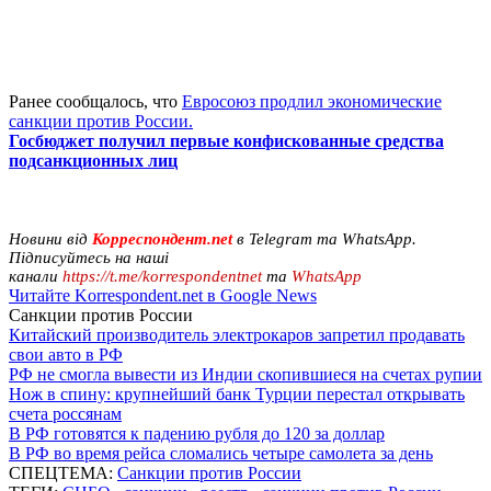
Ранее сообщалось, что
Евросоюз продлил экономические
санкции против России.
Госбюджет получил первые конфискованные средства
подсанкционных лиц
Новини від
Корреспондент.net
в Telegram та WhatsApp.
Підписуйтесь на наші
канали
https://t.me/korrespondentnet
та
WhatsApp
Читайте Korrespondent.net в Google News
Санкции против России
Китайский производитель электрокаров запретил продавать
свои авто в РФ
РФ не смогла вывести из Индии скопившиеся на счетах рупии
Нож в спину: крупнейший банк Турции перестал открывать
счета россянам
В РФ готовятся к падению рубля до 120 за доллар
В РФ во время рейса сломались четыре самолета за день
СПЕЦТЕМА:
Санкции против России