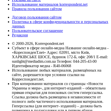
Использование материалов korrespondent.net
Правила пользования сайтом
Договор пользования сайтом
Политика в сфере конфиденциальности и персональных
данных
Пользовательское соглашение
Редакция
© 2000-2026, Korrespondent.net
Субъект в сфере онлайн-медиа Название онлайн-медиа -
«КореспонденТ.net» Адрес: 02091, місто Київ,
ХАРКІВСЬКЕ ШОСЕ, будинок 172-Б, офіс 208/1 E-mail:
sunlight@mediadim.com.ua
Телефон: 044-205-43-00
Идентификатор медиа - R40-06068
Использование любых материалов, размещённых на
сайте, разрешается при условии ссылки на
Корреспондент.net.
При копировании материалов со страницы «Новости
Украины и мира», для интернет-изданий – обязательна
прямая открытая для поисковых систем гиперссылка.
Ссылка должна быть размещена в независимости от
полного либо частичного использования материалов.
Гиперссылка (для интернет- изданий) – должна быть
размещена в подзаголовке или в первом абзаце