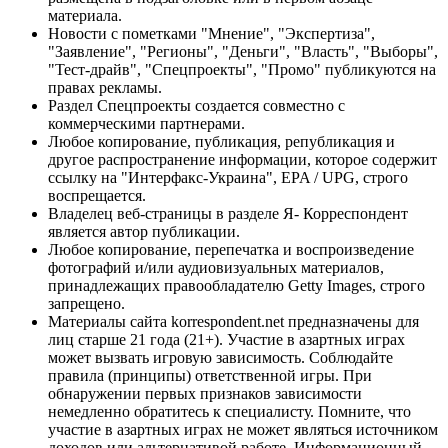
материала.
Новости с пометками "Мнение", "Экспертиза",
"Заявление", "Регионы", "Деньги", "Власть", "Выборы",
"Тест-драйв", "Спецпроекты", "Промо" публикуются на
правах рекламы.
Раздел Спецпроекты создается совместно с
коммерческими партнерами.
Любое копирование, публикация, републикация и
другое распространение информации, которое содержит
ссылку на "Интерфакс-Украина", EPA / UPG, строго
воспрещается.
Владелец веб-страницы в разделе Я- Корреспондент
является автор публикации.
Любое копирование, перепечатка и воспроизведение
фотографий и/или аудиовизуальных материалов,
принадлежащих правообладателю Getty Images, строго
запрещено.
Материалы сайта korrespondent.net предназначены для
лиц старше 21 года (21+). Участие в азартных играх
может вызвать игровую зависимость. Соблюдайте
правила (принципы) ответственной игры. При
обнаружении первых признаков зависимости
немедленно обратитесь к специалисту. Помните, что
участие в азартных играх не может являться источником
доходов или альтернативой работе. Информационный