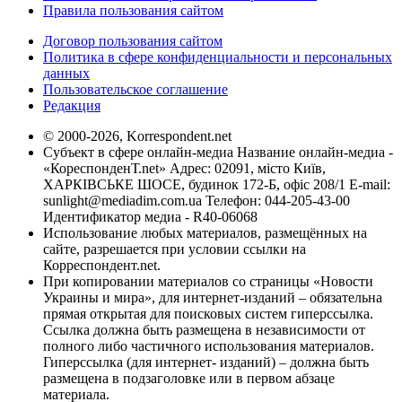
Правила пользования сайтом
Договор пользования сайтом
Политика в сфере конфиденциальности и персональных
данных
Пользовательское соглашение
Редакция
© 2000-2026, Korrespondent.net
Субъект в сфере онлайн-медиа Название онлайн-медиа -
«КореспонденТ.net» Адрес: 02091, місто Київ,
ХАРКІВСЬКЕ ШОСЕ, будинок 172-Б, офіс 208/1 E-mail:
sunlight@mediadim.com.ua
Телефон: 044-205-43-00
Идентификатор медиа - R40-06068
Использование любых материалов, размещённых на
сайте, разрешается при условии ссылки на
Корреспондент.net.
При копировании материалов со страницы «Новости
Украины и мира», для интернет-изданий – обязательна
прямая открытая для поисковых систем гиперссылка.
Ссылка должна быть размещена в независимости от
полного либо частичного использования материалов.
Гиперссылка (для интернет- изданий) – должна быть
размещена в подзаголовке или в первом абзаце
материала.