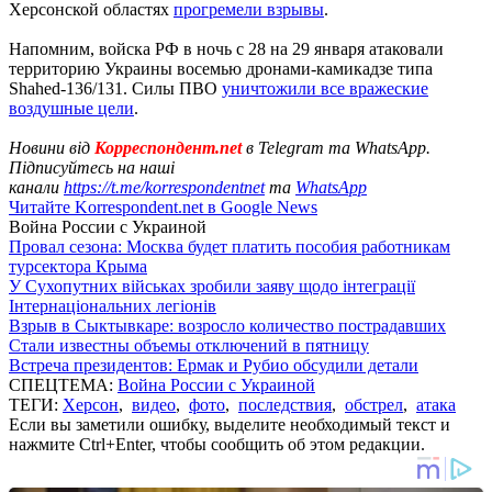
Херсонской областях
прогремели взрывы
.
Напомним, войска РФ в ночь с 28 на 29 января атаковали
территорию Украины восемью дронами-камикадзе типа
Shahed-136/131. Силы ПВО
уничтожили все вражеские
воздушные цели
.
Новини від
Корреспондент.net
в Telegram та WhatsApp.
Підписуйтесь на наші
канали
https://t.me/korrespondentnet
та
WhatsApp
Читайте Korrespondent.net в Google News
Война России с Украиной
Провал сезона: Москва будет платить пособия работникам
турсектора Крыма
У Сухопутних військах зробили заяву щодо інтеграції
Інтернаціональних легіонів
Взрыв в Сыктывкаре: возросло количество пострадавших
Стали известны объемы отключений в пятницу
Встреча президентов: Ермак и Рубио обсудили детали
СПЕЦТЕМА:
Война России с Украиной
ТЕГИ:
Херсон
,
видео
,
фото
,
последствия
,
обстрел
,
атака
Если вы заметили ошибку, выделите необходимый текст и
нажмите Ctrl+Enter, чтобы сообщить об этом редакции.