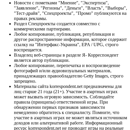
Новости с пометками "Мнение", "Экспертиза",
"Заявление", "Регионы", "Деньги", "Власть", "Выборы",
"Тест-драйв", "Спецпроекты", "Промо" публикуются на
правах рекламы.
Раздел Спецпроекты создается совместно с
коммерческими партнерами.
Любое копирование, публикация, републикация и
другое распространение информации, которое содержит
ссылку на "Интерфакс-Украина", EPA / UPG, строго
воспрещается.
Владелец веб-страницы в разделе Я- Корреспондент
является автор публикации.
Любое копирование, перепечатка и воспроизведение
фотографий и/или аудиовизуальных материалов,
принадлежащих правообладателю Getty Images, строго
запрещено.
Материалы сайта korrespondent.net предназначены для
лиц старше 21 года (21+). Участие в азартных играх
может вызвать игровую зависимость. Соблюдайте
правила (принципы) ответственной игры. При
обнаружении первых признаков зависимости
немедленно обратитесь к специалисту. Помните, что
участие в азартных играх не может являться источником
доходов или альтернативой работе. Информационный
ресурс korrespondent.net не проводит игры на реальные